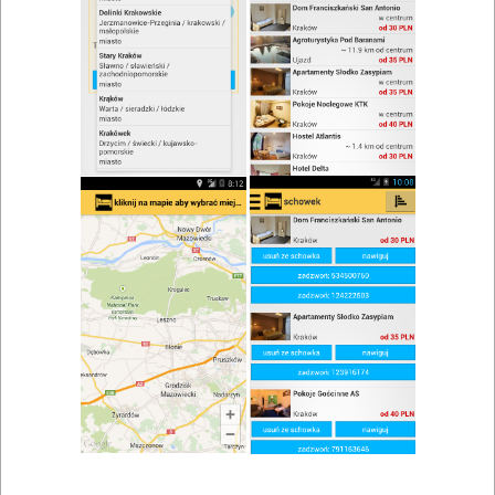
zwiń/rozwiń
Szukaj w wynikach
Obsługa grup w Ustroniu
Mapa
Lista
Znaleziono wyników: 8
Restauracja Sielanka
Ustroń
Restauracje