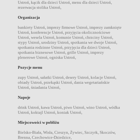
Ustroń
,
kącik dla dzieci Ustroń
,
menu dla dzieci Ustroń
,
rezerwacja stolika Ustroń
,
Organizacja
bankiety Ustroń
,
imprezy firmowe Ustroń
,
imprezy zamknięte
Ustroń
,
konferencje Ustroń
,
przyjęcia okolicznościowe
Ustroń
,
wesela Ustroń
,
komunie Ustroń
,
chrzciny Ustroń
,
stypy Ustroń
,
urodziny Ustroń
,
spotkania we dwoje Ustroń
,
spotkania rodzinne Ustroń
,
przyjęcia dla dzieci Ustroń
,
spotkania biznesowe Ustroń
,
grille Ustroń
,
imprezy
plenerowe Ustroń
,
ogniska Ustroń
,
Pozycje menu
zupy Ustroń
,
sałatki Ustroń
,
desery Ustroń
,
kolacje Ustroń
,
obiady Ustroń
,
przekąski Ustroń
,
dania wegetariańskie
Ustroń
,
śniadania Ustroń
,
Napoje
drink Ustroń
,
kawa Ustroń
,
piwo Ustroń
,
wino Ustroń
,
wódka
Ustroń
,
koktajl Ustroń
,
koniak Ustroń
,
Miejscowości w pobliżu
Bielsko-Biała
,
Wisła
,
Cieszyn
,
Żywiec
,
Szczyrk
,
Skoczów
,
Brenna
,
Czechowice-Dziedzice
,