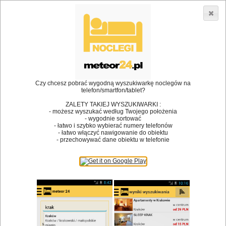
3866 lokali w Polsce! |
»
»
Restauracje
Ustroń
Obsługa grup
•
Dodaj lokal
Logowanie
Czy chcesz pobrać wygodną wyszukiwarkę noclegów na
telefon/smartfon/tablet?
ZALETY TAKIEJ WYSZUKIWARKI :
- możesz wyszukać według Twojego położenia
Bóg stworzył jedzenie, a diabeł kucharzy.
- wygodnie sortować
- łatwo i szybko wybierać numery telefonów
James Joyce
- łatwo włączyć nawigowanie do obiektu
- przechowywać dane obiektu w telefonie
Szukam restauracji
Restauracje
Nazwa restauracji
Restauracje na mapie