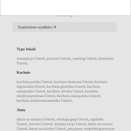
Ustroń
Restauracje
Znaleziono wyników: 8
Typy lokali
restauracje Ustroń
,
pizzerie Ustroń
,
catering Ustroń
,
kawiarnie
Ustroń
,
Kuchnie
kuchnia polska Ustroń
,
kuchnia domowa Ustroń
,
kuchnia
regionalna Ustroń
,
kuchnia góralska Ustroń
,
kuchnia
europejska Ustroń
,
kuchnia włoska Ustroń
,
kuchnia
międzynarodowa Ustroń
,
kuchnia staropolska Ustroń
,
kuchnia śródziemnomorska Ustroń
,
Atuty
danie na miejscu Ustroń
,
obsługa grup Ustroń
,
ogródek
Ustroń
,
internet Ustroń
,
klimatyzacja Ustroń
,
danie na wynos
Ustroń
,
danie na telefon Ustroń
,
przyjazny niepełnosprawnym