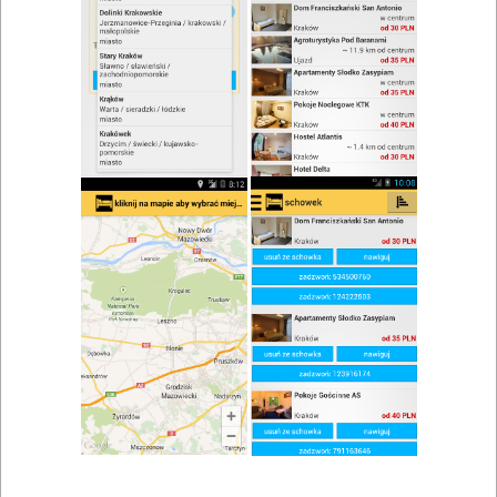
zwiń/rozwiń
Szukaj w wynikach
Danie na wynos w Żywcu
Mapa
Lista
Znaleziono wyników: 3