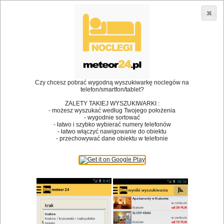
3866 lokali w Polsce! |
»
»
Restauracje
Żywiec
Danie na wynos
•
Dodaj lokal
Logowanie
Czy chcesz pobrać wygodną wyszukiwarkę noclegów na
telefon/smartfon/tablet?
ZALETY TAKIEJ WYSZUKIWARKI :
- możesz wyszukać według Twojego położenia
Bóg stworzył jedzenie, a diabeł kucharzy.
- wygodnie sortować
- łatwo i szybko wybierać numery telefonów
James Joyce
- łatwo włączyć nawigowanie do obiektu
- przechowywać dane obiektu w telefonie
Szukam restauracji
Restauracje
Nazwa restauracji
Restauracje na mapie