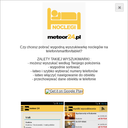
3866 lokali w Polsce! |
»
»
•
Restauracje
Żywiec
Pizzerie
Dodaj lokal
Logowanie
Czy chcesz pobrać wygodną wyszukiwarkę noclegów na
telefon/smartfon/tablet?
Bóg stworzył jedzenie, a diabeł kucharzy.
ZALETY TAKIEJ WYSZUKIWARKI :
- możesz wyszukać według Twojego położenia
James Joyce
- wygodnie sortować
- łatwo i szybko wybierać numery telefonów
Szukam restauracji
- łatwo włączyć nawigowanie do obiektu
- przechowywać dane obiektu w telefonie
Restauracje
Nazwa restauracji
Restauracje na mapie