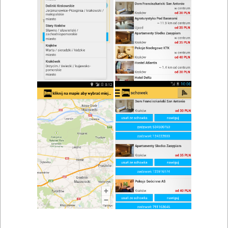
zwiń/rozwiń
Szukaj w wynikach
Pizzeria w Żywcu
Mapa
Lista
Znaleziono wyników: 1