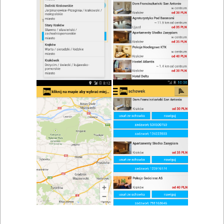
zwiń/rozwiń
Szukaj w wynikach
Kuchnia europejska w Żywcu
Mapa
Lista
Znaleziono wyników: 1