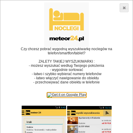
3866 lokali w Polsce! |
»
»
Restauracje
Żywiec
Kuchnia europejska
•
Dodaj lokal
Logowanie
Czy chcesz pobrać wygodną wyszukiwarkę noclegów na
telefon/smartfon/tablet?
ZALETY TAKIEJ WYSZUKIWARKI :
- możesz wyszukać według Twojego położenia
Bóg stworzył jedzenie, a diabeł kucharzy.
- wygodnie sortować
- łatwo i szybko wybierać numery telefonów
James Joyce
- łatwo włączyć nawigowanie do obiektu
- przechowywać dane obiektu w telefonie
Szukam restauracji
Restauracje
Nazwa restauracji
Restauracje na mapie