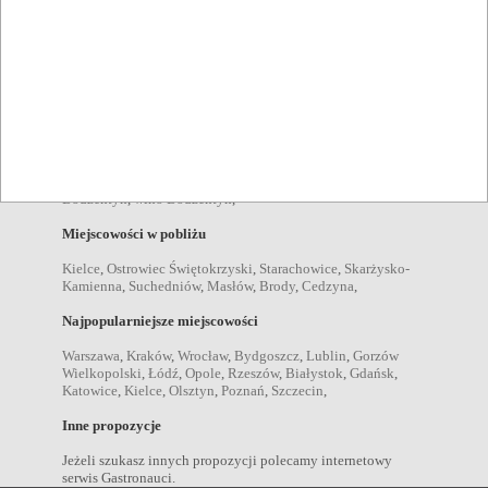
Bodzentyn
,
imprezy plenerowe Bodzentyn
,
Pozycje menu
zupy Bodzentyn
,
sałatki Bodzentyn
,
desery Bodzentyn
,
kolacje Bodzentyn
,
obiady Bodzentyn
,
przekąski Bodzentyn
,
dania wegetariańskie Bodzentyn
,
Napoje
kawa Bodzentyn
,
piwo Bodzentyn
,
wódka Bodzentyn
,
drink
Bodzentyn
,
wino Bodzentyn
,
Miejscowości w pobliżu
Kielce
,
Ostrowiec Świętokrzyski
,
Starachowice
,
Skarżysko-
Kamienna
,
Suchedniów
,
Masłów
,
Brody
,
Cedzyna
,
Najpopularniejsze miejscowości
Warszawa
,
Kraków
,
Wrocław
,
Bydgoszcz
,
Lublin
,
Gorzów
Wielkopolski
,
Łódź
,
Opole
,
Rzeszów
,
Białystok
,
Gdańsk
,
Katowice
,
Kielce
,
Olsztyn
,
Poznań
,
Szczecin
,
Inne propozycje
Jeżeli szukasz innych propozycji polecamy internetowy
serwis Gastronauci.