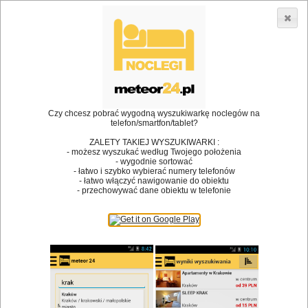
3866 lokali w Polsce! |
»
»
Restauracje
Bodzentyn
Bankiet
•
Dodaj lokal
Logowanie
Czy chcesz pobrać wygodną wyszukiwarkę noclegów na
telefon/smartfon/tablet?
ZALETY TAKIEJ WYSZUKIWARKI :
- możesz wyszukać według Twojego położenia
Bóg stworzył jedzenie, a diabeł kucharzy.
- wygodnie sortować
- łatwo i szybko wybierać numery telefonów
James Joyce
- łatwo włączyć nawigowanie do obiektu
- przechowywać dane obiektu w telefonie
Szukam restauracji
Restauracje
Nazwa restauracji
Restauracje na mapie