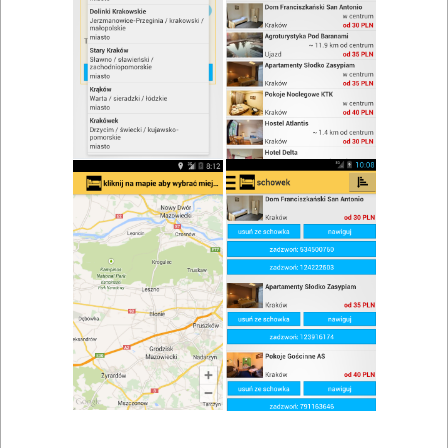
zwiń/rozwiń
Szukaj w wynikach
Bankiet w Bodzentynie
Mapa
Lista
Znaleziono wyników: 2