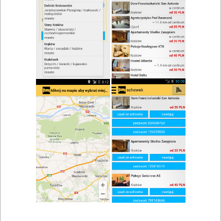
zwiń/rozwiń
Szukaj w wynikach
Urodziny w Bodzentynie
Mapa
Lista
Znaleziono wyników: 2