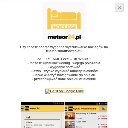
3866 lokali w Polsce! |
»
»
Restauracje
Bodzentyn
Urodziny
•
Dodaj lokal
Logowanie
Czy chcesz pobrać wygodną wyszukiwarkę noclegów na
telefon/smartfon/tablet?
ZALETY TAKIEJ WYSZUKIWARKI :
- możesz wyszukać według Twojego położenia
Bóg stworzył jedzenie, a diabeł kucharzy.
- wygodnie sortować
- łatwo i szybko wybierać numery telefonów
James Joyce
- łatwo włączyć nawigowanie do obiektu
- przechowywać dane obiektu w telefonie
Szukam restauracji
Restauracje
Nazwa restauracji
Restauracje na mapie