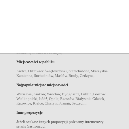
Bodzentyn
,
imprezy plenerowe Bodzentyn
,
Pozycje menu
zupy Bodzentyn
,
sałatki Bodzentyn
,
desery Bodzentyn
,
kolacje Bodzentyn
,
obiady Bodzentyn
,
przekąski Bodzentyn
,
dania wegetariańskie Bodzentyn
,
Napoje
kawa Bodzentyn
,
piwo Bodzentyn
,
wódka Bodzentyn
,
drink
Bodzentyn
,
wino Bodzentyn
,
Miejscowości w pobliżu
Kielce
,
Ostrowiec Świętokrzyski
,
Starachowice
,
Skarżysko-
Kamienna
,
Suchedniów
,
Masłów
,
Brody
,
Cedzyna
,
Najpopularniejsze miejscowości
Warszawa
,
Kraków
,
Wrocław
,
Bydgoszcz
,
Lublin
,
Gorzów
Wielkopolski
,
Łódź
,
Opole
,
Rzeszów
,
Białystok
,
Gdańsk
,
Katowice
,
Kielce
,
Olsztyn
,
Poznań
,
Szczecin
,
Inne propozycje
Jeżeli szukasz innych propozycji polecamy internetowy
serwis Gastronauci.