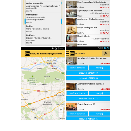
zwiń/rozwiń
Szukaj w wynikach
Danie na miejscu w Bodzentynie
Mapa
Lista
Znaleziono wyników: 2