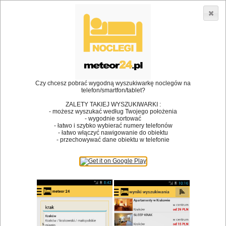
3866 lokali w Polsce! |
»
»
Restauracje
Bodzentyn
Danie na miejscu
•
Dodaj lokal
Logowanie
Czy chcesz pobrać wygodną wyszukiwarkę noclegów na
telefon/smartfon/tablet?
ZALETY TAKIEJ WYSZUKIWARKI :
- możesz wyszukać według Twojego położenia
Bóg stworzył jedzenie, a diabeł kucharzy.
- wygodnie sortować
- łatwo i szybko wybierać numery telefonów
James Joyce
- łatwo włączyć nawigowanie do obiektu
- przechowywać dane obiektu w telefonie
Szukam restauracji
Restauracje
Nazwa restauracji
Restauracje na mapie