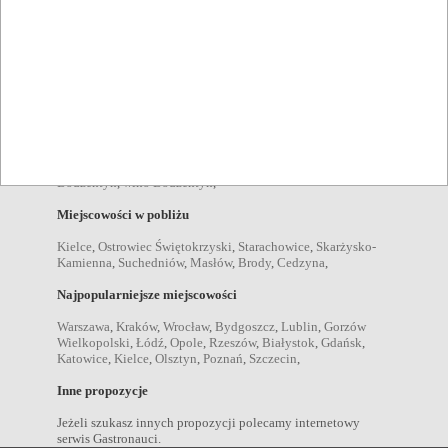
Bodzentyn
,
imprezy plenerowe Bodzentyn
,
Pozycje menu
zupy Bodzentyn
,
sałatki Bodzentyn
,
desery Bodzentyn
,
kolacje Bodzentyn
,
obiady Bodzentyn
,
przekąski Bodzentyn
,
dania wegetariańskie Bodzentyn
,
Napoje
kawa Bodzentyn
,
piwo Bodzentyn
,
wódka Bodzentyn
,
drink
Bodzentyn
,
wino Bodzentyn
,
Miejscowości w pobliżu
Kielce
,
Ostrowiec Świętokrzyski
,
Starachowice
,
Skarżysko-
Kamienna
,
Suchedniów
,
Masłów
,
Brody
,
Cedzyna
,
Najpopularniejsze miejscowości
Warszawa
,
Kraków
,
Wrocław
,
Bydgoszcz
,
Lublin
,
Gorzów
Wielkopolski
,
Łódź
,
Opole
,
Rzeszów
,
Białystok
,
Gdańsk
,
Katowice
,
Kielce
,
Olsztyn
,
Poznań
,
Szczecin
,
Inne propozycje
Jeżeli szukasz innych propozycji polecamy internetowy
serwis Gastronauci.