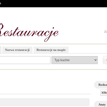
k
B
Nazwa restauracji
Restauracje na mapie
Rodza
kli
Atuty