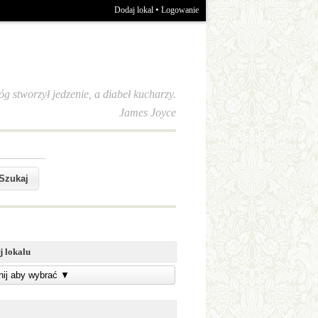
•
Dodaj lokal
Logowanie
óg stworzył jedzenie, a diabeł kucharzy.
James Joyce
j lokalu
knij aby wybrać
▼