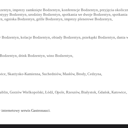
dzentyn
,
imprezy zamknięte Bodzentyn
,
konferencje Bodzentyn
,
przyjęcia okolic
stypy Bodzentyn
,
urodziny Bodzentyn
,
spotkania we dwoje Bodzentyn
,
spotkania
yn
,
ogniska Bodzentyn
,
grille Bodzentyn
,
imprezy plenerowe Bodzentyn
,
y Bodzentyn
,
kolacje Bodzentyn
,
obiady Bodzentyn
,
przekąski Bodzentyn
,
dania 
Bodzentyn
,
drink Bodzentyn
,
wino Bodzentyn
,
wice
,
Skarżysko-Kamienna
,
Suchedniów
,
Masłów
,
Brody
,
Cedzyna
,
ublin
,
Gorzów Wielkopolski
,
Łódź
,
Opole
,
Rzeszów
,
Białystok
,
Gdańsk
,
Katowice
,
 internetowy serwis Gastronauci.