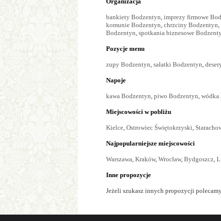
Organizacja
bankiety Bodzentyn
,
imprezy firmowe Bo
komunie Bodzentyn
,
chrzciny Bodzentyn
,
Bodzentyn
,
spotkania biznesowe Bodzent
Pozycje menu
zupy Bodzentyn
,
sałatki Bodzentyn
,
deser
Napoje
kawa Bodzentyn
,
piwo Bodzentyn
,
wódka 
Miejscowości w pobliżu
Kielce
,
Ostrowiec Świętokrzyski
,
Staracho
Najpopularniejsze miejscowości
Warszawa
,
Kraków
,
Wrocław
,
Bydgoszcz
,
L
Inne propozycje
Jeżeli szukasz innych propozycji polecamy