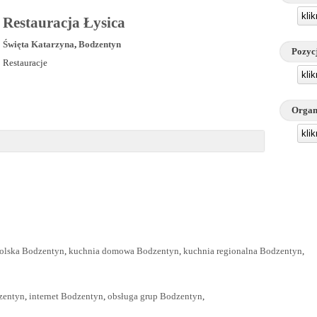
kli
Restauracja Łysica
Święta Katarzyna
,
Bodzentyn
Pozyc
Restauracje
kli
Organ
kli
olska Bodzentyn
,
kuchnia domowa Bodzentyn
,
kuchnia regionalna Bodzentyn
,
zentyn
,
internet Bodzentyn
,
obsługa grup Bodzentyn
,