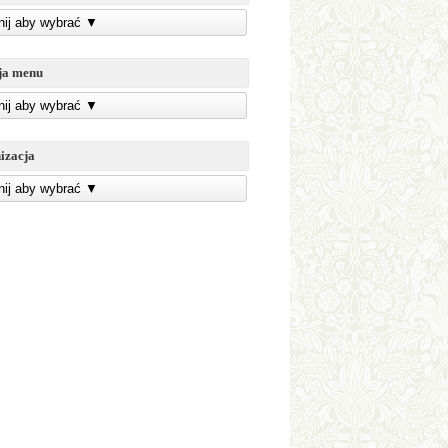
knij aby wybrać
▼
ja menu
knij aby wybrać
▼
izacja
knij aby wybrać
▼