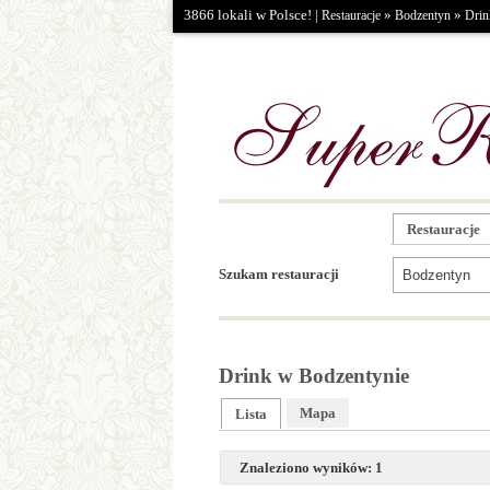
3866 lokali w Polsce! |
»
»
Restauracje
Bodzentyn
Drin
Restauracje
Szukam restauracji
Drink w Bodzentynie
Mapa
Lista
Znaleziono wyników: 1