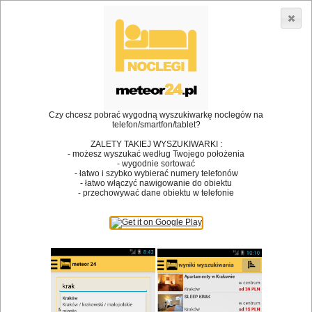
3866 lokali w Polsce! |
»
»
Restauracje
Graboszyce
Chrzciny
•
Dodaj lokal
Logowanie
Czy chcesz pobrać wygodną wyszukiwarkę noclegów na
telefon/smartfon/tablet?
ZALETY TAKIEJ WYSZUKIWARKI :
- możesz wyszukać według Twojego położenia
Bóg stworzył jedzenie, a diabeł kucharzy.
- wygodnie sortować
- łatwo i szybko wybierać numery telefonów
James Joyce
- łatwo włączyć nawigowanie do obiektu
- przechowywać dane obiektu w telefonie
Szukam restauracji
Restauracje
Nazwa restauracji
Restauracje na mapie