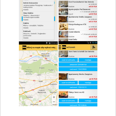
zwiń/rozwiń
Szukaj w wynikach
Chrzciny w Graboszycach
Mapa
Lista
Znaleziono wyników: 1