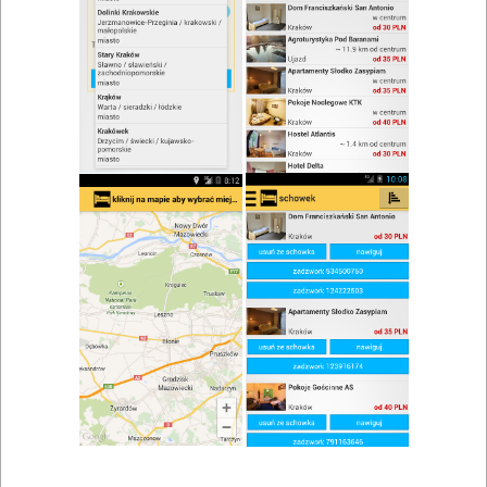
zwiń/rozwiń
Szukaj w wynikach
Zupa w Graboszycach
Mapa
Lista
Znaleziono wyników: 1