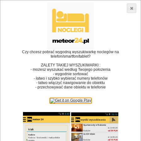
3866 lokali w Polsce! |
»
»
•
Restauracje
Graboszyce
Zupa
Dodaj lokal
Logowanie
Czy chcesz pobrać wygodną wyszukiwarkę noclegów na
telefon/smartfon/tablet?
Bóg stworzył jedzenie, a diabeł kucharzy.
ZALETY TAKIEJ WYSZUKIWARKI :
- możesz wyszukać według Twojego położenia
James Joyce
- wygodnie sortować
- łatwo i szybko wybierać numery telefonów
Szukam restauracji
- łatwo włączyć nawigowanie do obiektu
- przechowywać dane obiektu w telefonie
Restauracje
Nazwa restauracji
Restauracje na mapie