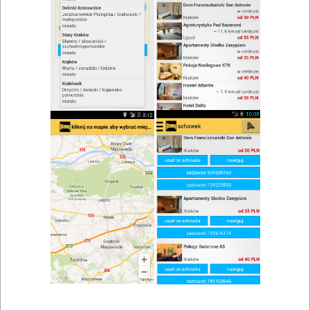
zwiń/rozwiń
Szukaj w wynikach
Danie na miejscu w Graboszycach
Mapa
Lista
Znaleziono wyników: 1