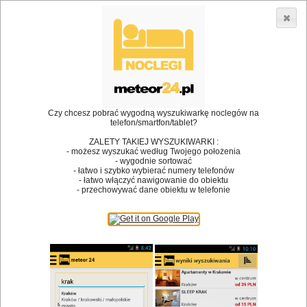
3866 lokali w Polsce! |
»
»
Restauracje
Graboszyce
Danie na miejscu
•
Dodaj lokal
Logowanie
Czy chcesz pobrać wygodną wyszukiwarkę noclegów na
telefon/smartfon/tablet?
ZALETY TAKIEJ WYSZUKIWARKI :
- możesz wyszukać według Twojego położenia
Bóg stworzył jedzenie, a diabeł kucharzy.
- wygodnie sortować
- łatwo i szybko wybierać numery telefonów
James Joyce
- łatwo włączyć nawigowanie do obiektu
- przechowywać dane obiektu w telefonie
Szukam restauracji
Restauracje
Nazwa restauracji
Restauracje na mapie