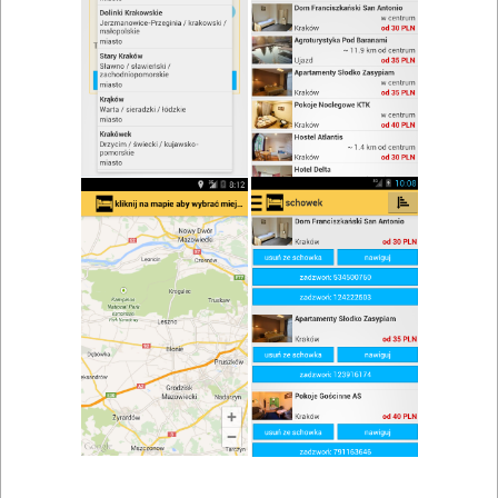
zwiń/rozwiń
Szukaj w wynikach
Bankiet w Gryźlinach
Mapa
Lista
Znaleziono wyników: 1