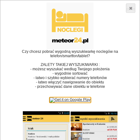
3866 lokali w Polsce! |
»
»
•
Restauracje
Gryźliny
Bankiet
Dodaj lokal
Logowanie
Czy chcesz pobrać wygodną wyszukiwarkę noclegów na
telefon/smartfon/tablet?
Bóg stworzył jedzenie, a diabeł kucharzy.
ZALETY TAKIEJ WYSZUKIWARKI :
- możesz wyszukać według Twojego położenia
James Joyce
- wygodnie sortować
- łatwo i szybko wybierać numery telefonów
Szukam restauracji
- łatwo włączyć nawigowanie do obiektu
- przechowywać dane obiektu w telefonie
Restauracje
Nazwa restauracji
Restauracje na mapie