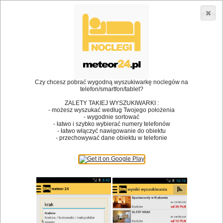
3866 lokali w Polsce! |
»
»
Restauracje
Gryźliny
Chrzciny
•
Dodaj lokal
Logowanie
Czy chcesz pobrać wygodną wyszukiwarkę noclegów na
telefon/smartfon/tablet?
ZALETY TAKIEJ WYSZUKIWARKI :
- możesz wyszukać według Twojego położenia
Bóg stworzył jedzenie, a diabeł kucharzy.
- wygodnie sortować
- łatwo i szybko wybierać numery telefonów
James Joyce
- łatwo włączyć nawigowanie do obiektu
- przechowywać dane obiektu w telefonie
Szukam restauracji
Restauracje
Nazwa restauracji
Restauracje na mapie