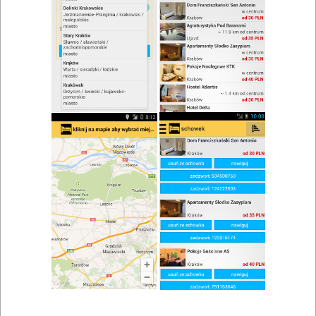
zwiń/rozwiń
Szukaj w wynikach
Chrzciny w Gryźlinach
Mapa
Lista
Znaleziono wyników: 1