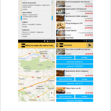
zwiń/rozwiń
Szukaj w wynikach
Restauracje Gryźliny i okolice
Mapa
Lista
Znaleziono wyników: 1