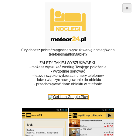
3866 lokali w Polsce! |
»
»
Restauracje
Gryźliny
Restauracje
•
Dodaj lokal
Logowanie
Czy chcesz pobrać wygodną wyszukiwarkę noclegów na
telefon/smartfon/tablet?
ZALETY TAKIEJ WYSZUKIWARKI :
- możesz wyszukać według Twojego położenia
Bóg stworzył jedzenie, a diabeł kucharzy.
- wygodnie sortować
- łatwo i szybko wybierać numery telefonów
James Joyce
- łatwo włączyć nawigowanie do obiektu
- przechowywać dane obiektu w telefonie
Szukam restauracji
Restauracje
Nazwa restauracji
Restauracje na mapie