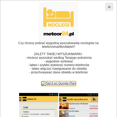
3866 lokali w Polsce! |
»
»
Restauracje
Myślenice
Danie na miejscu
•
Dodaj lokal
Logowanie
Czy chcesz pobrać wygodną wyszukiwarkę noclegów na
telefon/smartfon/tablet?
ZALETY TAKIEJ WYSZUKIWARKI :
- możesz wyszukać według Twojego położenia
Bóg stworzył jedzenie, a diabeł kucharzy.
- wygodnie sortować
- łatwo i szybko wybierać numery telefonów
James Joyce
- łatwo włączyć nawigowanie do obiektu
- przechowywać dane obiektu w telefonie
Szukam restauracji
Restauracje
Nazwa restauracji
Restauracje na mapie