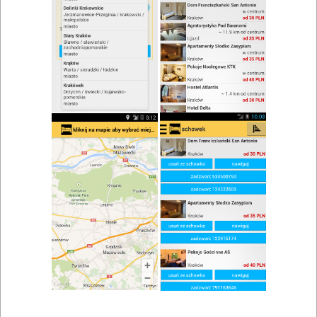
zwiń/rozwiń
Szukaj w wynikach
Danie na miejscu w Myślenicach
Mapa
Lista
Znaleziono wyników: 3