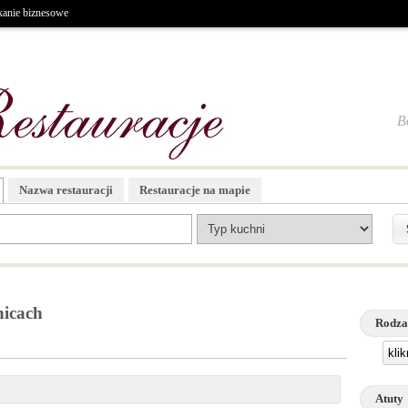
kanie biznesowe
B
Nazwa restauracji
Restauracje na mapie
nicach
Rodza
kli
Atuty