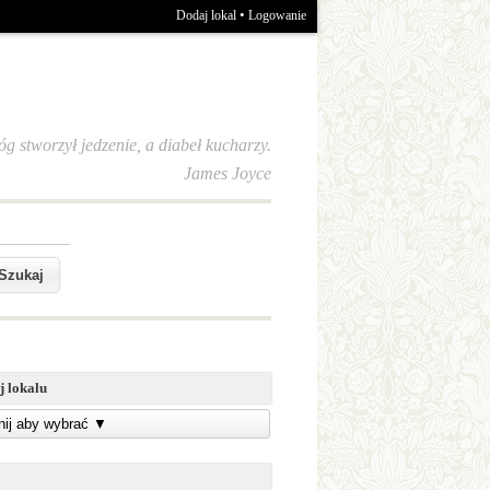
•
Dodaj lokal
Logowanie
óg stworzył jedzenie, a diabeł kucharzy.
James Joyce
j lokalu
knij aby wybrać
▼