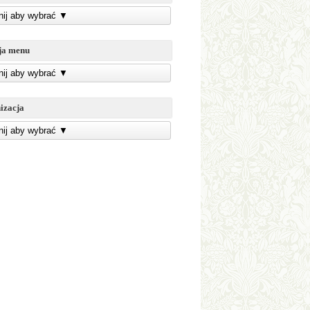
knij aby wybrać
▼
ja menu
knij aby wybrać
▼
izacja
knij aby wybrać
▼