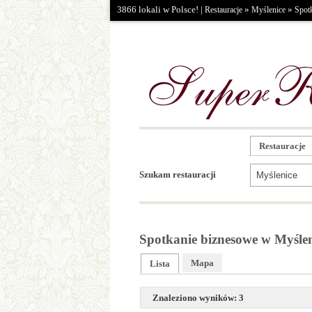
3866 lokali w Polsce! |
»
»
Restauracje
Myślenice
Spot
Restauracje
Szukam restauracji
Spotkanie biznesowe w Myśle
Mapa
Lista
Znaleziono wyników: 3