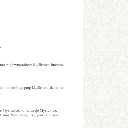
e
,
nia międzynarodowa Myślenice
,
kuchnia
lenice
,
obsługa grup Myślenice
,
danie na
e Myślenice
,
konferencje Myślenice
,
odzinne Myślenice
,
przyjęcia dla dzieci