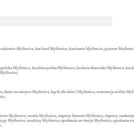
,
cukiernie Myślenice
,
fast food Myślenice
,
kawiarnie Myślenice
,
pizzerie Myślenic
ngielska Myślenice
,
kuchnia polska Myślenice
,
kuchnia francuska Myślenice
,
kuch
 Myślenice
,
ce
,
danie na miejscu Myślenice
,
kącik dla dzieci Myślenice
,
rezerwacja stolika Myś
ice
,
ciowe Myślenice
,
wesela Myślenice
,
imprezy firmowe Myślenice
,
imprezy zamknięt
typy Myślenice
,
urodziny Myślenice
,
spotkania we dwoje Myślenice
,
spotkania r
e
,