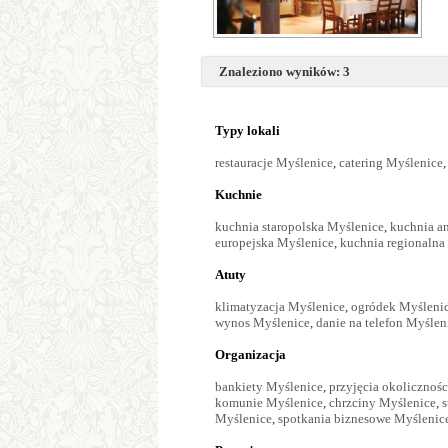
Znaleziono wyników: 3
Typy lokali
restauracje Myślenice
,
catering Myślenice
Kuchnie
kuchnia staropolska Myślenice
,
kuchnia a
europejska Myślenice
,
kuchnia regionalna
Atuty
klimatyzacja Myślenice
,
ogródek Myśleni
wynos Myślenice
,
danie na telefon Myślen
Organizacja
bankiety Myślenice
,
przyjęcia okolicznoś
komunie Myślenice
,
chrzciny Myślenice
,
s
Myślenice
,
spotkania biznesowe Myślenic