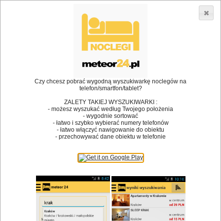
3866 lokali w Polsce! |
»
»
Restauracje
Myślenice
Kuchnia angielska
•
Dodaj lokal
Logowanie
Czy chcesz pobrać wygodną wyszukiwarkę noclegów na
telefon/smartfon/tablet?
ZALETY TAKIEJ WYSZUKIWARKI :
- możesz wyszukać według Twojego położenia
Bóg stworzył jedzenie, a diabeł kucharzy.
- wygodnie sortować
- łatwo i szybko wybierać numery telefonów
James Joyce
- łatwo włączyć nawigowanie do obiektu
- przechowywać dane obiektu w telefonie
Szukam restauracji
Restauracje
Nazwa restauracji
Restauracje na mapie