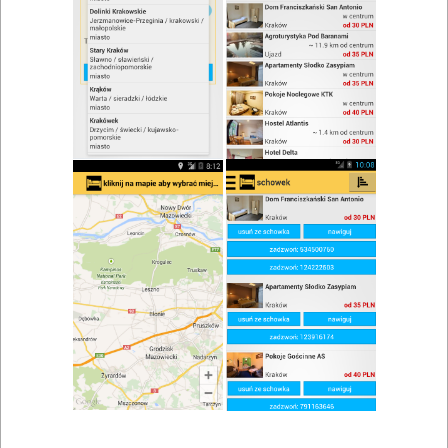
zwiń/rozwiń
Szukaj w wynikach
Kuchnia angielska w Myślenicach
Mapa
Lista
Znaleziono wyników: 1