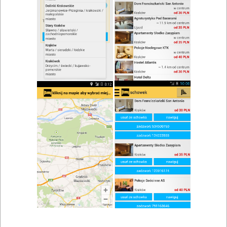
zwiń/rozwiń
Szukaj w wynikach
Komunia w Myślenicach
Mapa
Lista
Znaleziono wyników: 3