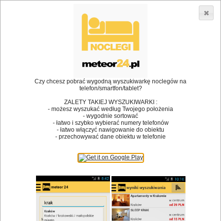
3866 lokali w Polsce! |
»
»
Restauracje
Myślenice
Komunia
•
Dodaj lokal
Logowanie
Czy chcesz pobrać wygodną wyszukiwarkę noclegów na
telefon/smartfon/tablet?
ZALETY TAKIEJ WYSZUKIWARKI :
- możesz wyszukać według Twojego położenia
Bóg stworzył jedzenie, a diabeł kucharzy.
- wygodnie sortować
- łatwo i szybko wybierać numery telefonów
James Joyce
- łatwo włączyć nawigowanie do obiektu
- przechowywać dane obiektu w telefonie
Szukam restauracji
Restauracje
Nazwa restauracji
Restauracje na mapie