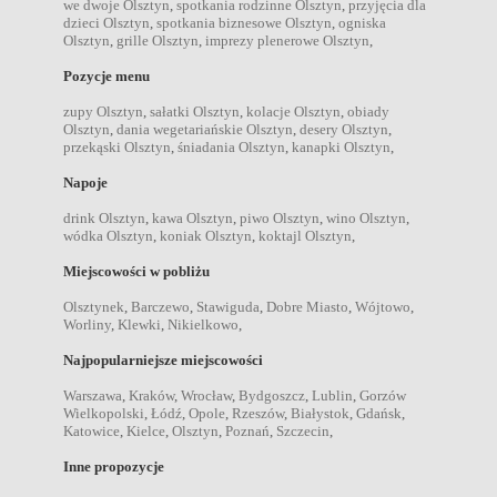
we dwoje Olsztyn
,
spotkania rodzinne Olsztyn
,
przyjęcia dla
dzieci Olsztyn
,
spotkania biznesowe Olsztyn
,
ogniska
Olsztyn
,
grille Olsztyn
,
imprezy plenerowe Olsztyn
,
Pozycje menu
zupy Olsztyn
,
sałatki Olsztyn
,
kolacje Olsztyn
,
obiady
Olsztyn
,
dania wegetariańskie Olsztyn
,
desery Olsztyn
,
przekąski Olsztyn
,
śniadania Olsztyn
,
kanapki Olsztyn
,
Napoje
drink Olsztyn
,
kawa Olsztyn
,
piwo Olsztyn
,
wino Olsztyn
,
wódka Olsztyn
,
koniak Olsztyn
,
koktajl Olsztyn
,
Miejscowości w pobliżu
Olsztynek
,
Barczewo
,
Stawiguda
,
Dobre Miasto
,
Wójtowo
,
Worliny
,
Klewki
,
Nikielkowo
,
Najpopularniejsze miejscowości
Warszawa
,
Kraków
,
Wrocław
,
Bydgoszcz
,
Lublin
,
Gorzów
Wielkopolski
,
Łódź
,
Opole
,
Rzeszów
,
Białystok
,
Gdańsk
,
Katowice
,
Kielce
,
Olsztyn
,
Poznań
,
Szczecin
,
Inne propozycje