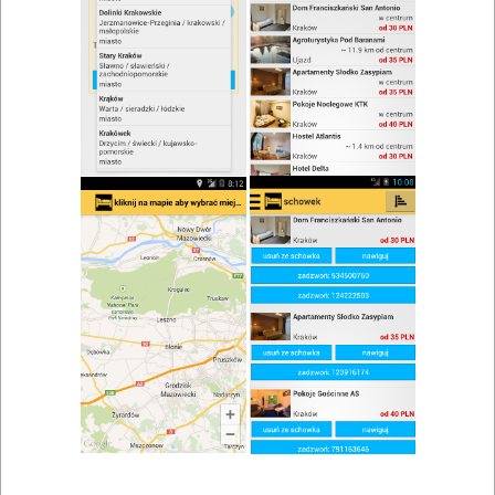
zwiń/rozwiń
Szukaj w wynikach
Impreza firmowa w Olsztynie
Mapa
Lista
Znaleziono wyników: 23