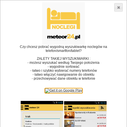
3866 lokali w Polsce! |
»
»
Restauracje
Olsztyn
Impreza firmowa
•
Dodaj lokal
Logowanie
Czy chcesz pobrać wygodną wyszukiwarkę noclegów na
telefon/smartfon/tablet?
ZALETY TAKIEJ WYSZUKIWARKI :
- możesz wyszukać według Twojego położenia
Bóg stworzył jedzenie, a diabeł kucharzy.
- wygodnie sortować
- łatwo i szybko wybierać numery telefonów
James Joyce
- łatwo włączyć nawigowanie do obiektu
- przechowywać dane obiektu w telefonie
Szukam restauracji
Restauracje
Nazwa restauracji
Restauracje na mapie