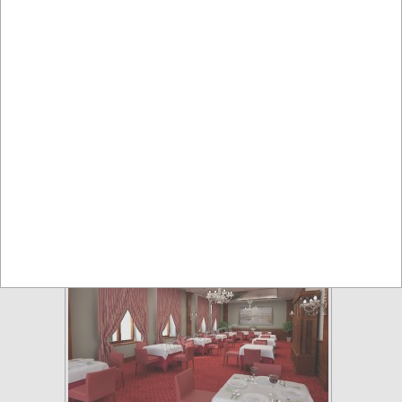
Restauracja Włoska Malta Cafe
Olsztyn
Restauracje