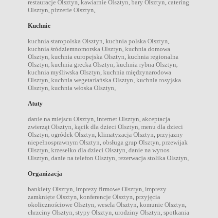
restauracje Olsztyn
,
kawiarnie Olsztyn
,
bary Olsztyn
,
catering
Olsztyn
,
pizzerie Olsztyn
,
Kuchnie
kuchnia staropolska Olsztyn
,
kuchnia polska Olsztyn
,
kuchnia śródziemnomorska Olsztyn
,
kuchnia domowa
Olsztyn
,
kuchnia europejska Olsztyn
,
kuchnia regionalna
Olsztyn
,
kuchnia grecka Olsztyn
,
kuchnia rybna Olsztyn
,
kuchnia myśliwska Olsztyn
,
kuchnia międzynarodowa
Olsztyn
,
kuchnia wegetariańska Olsztyn
,
kuchnia rosyjska
Olsztyn
,
kuchnia włoska Olsztyn
,
Atuty
danie na miejscu Olsztyn
,
internet Olsztyn
,
akceptacja
zwierząt Olsztyn
,
kącik dla dzieci Olsztyn
,
menu dla dzieci
Olsztyn
,
ogródek Olsztyn
,
klimatyzacja Olsztyn
,
przyjazny
niepełnosprawnym Olsztyn
,
obsługa grup Olsztyn
,
przewijak
Olsztyn
,
krzesełko dla dzieci Olsztyn
,
danie na wynos
Olsztyn
,
danie na telefon Olsztyn
,
rezerwacja stolika Olsztyn
,
Organizacja
bankiety Olsztyn
,
imprezy firmowe Olsztyn
,
imprezy
zamknięte Olsztyn
,
konferencje Olsztyn
,
przyjęcia
okolicznościowe Olsztyn
,
wesela Olsztyn
,
komunie Olsztyn
,
chrzciny Olsztyn
,
stypy Olsztyn
,
urodziny Olsztyn
,
spotkania