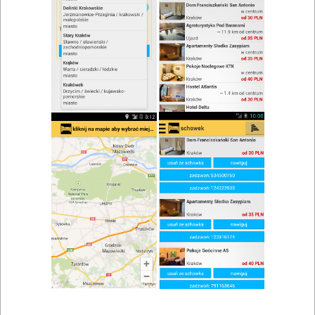
zwiń/rozwiń
Szukaj w wynikach
Przyjęcie okolicznościowe w Olsztynie
Mapa
Lista
Znaleziono wyników: 24