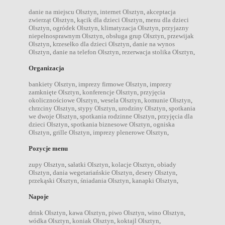
danie na miejscu Olsztyn
,
internet Olsztyn
,
akceptacja
zwierząt Olsztyn
,
kącik dla dzieci Olsztyn
,
menu dla dzieci
Olsztyn
,
ogródek Olsztyn
,
klimatyzacja Olsztyn
,
przyjazny
niepełnosprawnym Olsztyn
,
obsługa grup Olsztyn
,
przewijak
Olsztyn
,
krzesełko dla dzieci Olsztyn
,
danie na wynos
Olsztyn
,
danie na telefon Olsztyn
,
rezerwacja stolika Olsztyn
,
Organizacja
bankiety Olsztyn
,
imprezy firmowe Olsztyn
,
imprezy
zamknięte Olsztyn
,
konferencje Olsztyn
,
przyjęcia
okolicznościowe Olsztyn
,
wesela Olsztyn
,
komunie Olsztyn
,
chrzciny Olsztyn
,
stypy Olsztyn
,
urodziny Olsztyn
,
spotkania
we dwoje Olsztyn
,
spotkania rodzinne Olsztyn
,
przyjęcia dla
dzieci Olsztyn
,
spotkania biznesowe Olsztyn
,
ogniska
Olsztyn
,
grille Olsztyn
,
imprezy plenerowe Olsztyn
,
Pozycje menu
zupy Olsztyn
,
sałatki Olsztyn
,
kolacje Olsztyn
,
obiady
Olsztyn
,
dania wegetariańskie Olsztyn
,
desery Olsztyn
,
przekąski Olsztyn
,
śniadania Olsztyn
,
kanapki Olsztyn
,
Napoje
drink Olsztyn
,
kawa Olsztyn
,
piwo Olsztyn
,
wino Olsztyn
,
wódka Olsztyn
,
koniak Olsztyn
,
koktajl Olsztyn
,