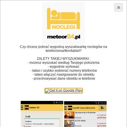
3866 lokali w Polsce! |
»
»
Restauracje
Olsztyn
Przyjęcie okolicznościowe
•
Dodaj lokal
Logowanie
Czy chcesz pobrać wygodną wyszukiwarkę noclegów na
telefon/smartfon/tablet?
ZALETY TAKIEJ WYSZUKIWARKI :
- możesz wyszukać według Twojego położenia
Bóg stworzył jedzenie, a diabeł kucharzy.
- wygodnie sortować
- łatwo i szybko wybierać numery telefonów
James Joyce
- łatwo włączyć nawigowanie do obiektu
- przechowywać dane obiektu w telefonie
Szukam restauracji
Restauracje
Nazwa restauracji
Restauracje na mapie