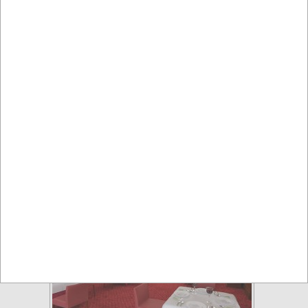
Restauracja Włoska Malta Cafe
Olsztyn
Restauracje