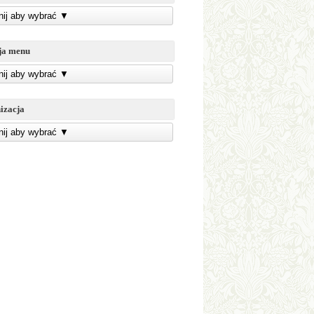
knij aby wybrać
▼
ja menu
knij aby wybrać
▼
izacja
knij aby wybrać
▼