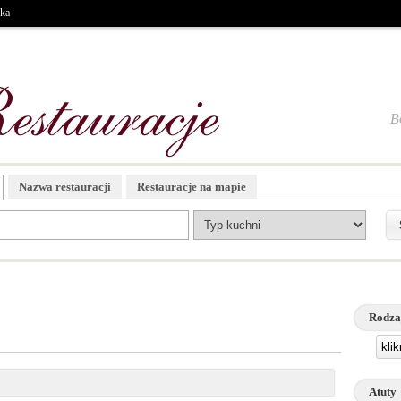
ska
B
Nazwa restauracji
Restauracje na mapie
Rodza
kli
Atuty