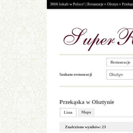
3866 lokali w Polsce! |
»
»
Restauracje
Olsztyn
Przeką
Restauracje
Szukam restauracji
Przekąska w Olsztynie
Mapa
Lista
Znaleziono wyników: 23