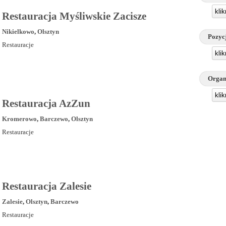
kli
Restauracja Myśliwskie Zacisze
Nikielkowo
,
Olsztyn
Pozyc
Restauracje
kli
Organ
kli
Restauracja AzZun
Kromerowo
,
Barczewo
,
Olsztyn
Restauracje
Restauracja Zalesie
Zalesie
,
Olsztyn
,
Barczewo
Restauracje