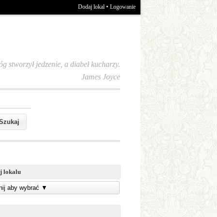
•
Dodaj lokal
Logowanie
óg stworzył jedzenie, a diabeł kucharzy.
James Joyce
j lokalu
knij aby wybrać
▼