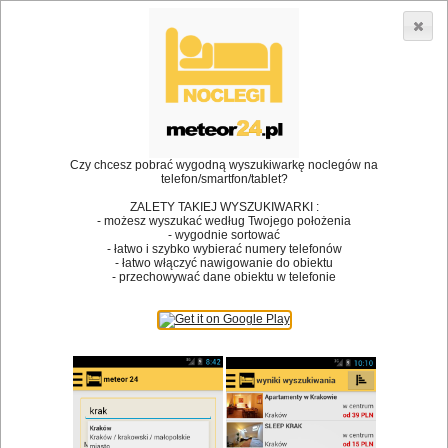
3866 lokali w Polsce! |
»
»
•
Restauracje
Suków
Deser
Dodaj lokal
Logowanie
Czy chcesz pobrać wygodną wyszukiwarkę noclegów na
telefon/smartfon/tablet?
Bóg stworzył jedzenie, a diabeł kucharzy.
ZALETY TAKIEJ WYSZUKIWARKI :
- możesz wyszukać według Twojego położenia
James Joyce
- wygodnie sortować
- łatwo i szybko wybierać numery telefonów
Szukam restauracji
- łatwo włączyć nawigowanie do obiektu
- przechowywać dane obiektu w telefonie
Restauracje
Nazwa restauracji
Restauracje na mapie