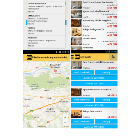
zwiń/rozwiń
Szukaj w wynikach
Deser w Sukowie
Mapa
Lista
Znaleziono wyników: 1