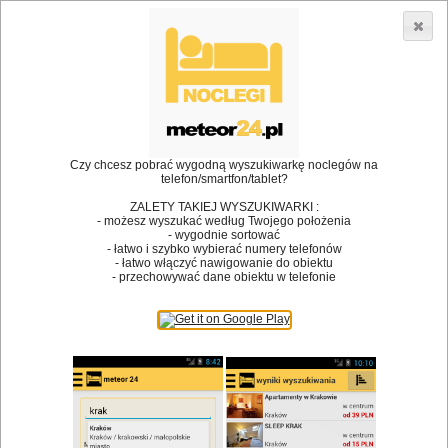
3866 lokali w Polsce! |
»
»
Restauracje
Suków
Restauracje
•
Dodaj lokal
Logowanie
Czy chcesz pobrać wygodną wyszukiwarkę noclegów na
telefon/smartfon/tablet?
ZALETY TAKIEJ WYSZUKIWARKI :
- możesz wyszukać według Twojego położenia
Bóg stworzył jedzenie, a diabeł kucharzy.
- wygodnie sortować
- łatwo i szybko wybierać numery telefonów
James Joyce
- łatwo włączyć nawigowanie do obiektu
- przechowywać dane obiektu w telefonie
Szukam restauracji
Restauracje
Nazwa restauracji
Restauracje na mapie