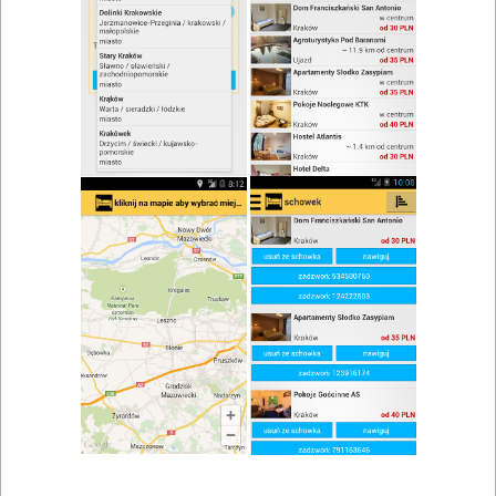
zwiń/rozwiń
Szukaj w wynikach
Restauracje Suków i okolice
Mapa
Lista
Znaleziono wyników: 1