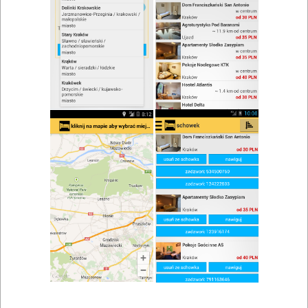
zwiń/rozwiń
Szukaj w wynikach
Koniak w Sukowie
Mapa
Lista
Znaleziono wyników: 1