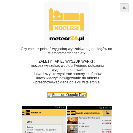
3866 lokali w Polsce! |
»
»
•
Restauracje
Suków
Koniak
Dodaj lokal
Logowanie
Czy chcesz pobrać wygodną wyszukiwarkę noclegów na
telefon/smartfon/tablet?
Bóg stworzył jedzenie, a diabeł kucharzy.
ZALETY TAKIEJ WYSZUKIWARKI :
- możesz wyszukać według Twojego położenia
James Joyce
- wygodnie sortować
- łatwo i szybko wybierać numery telefonów
Szukam restauracji
- łatwo włączyć nawigowanie do obiektu
- przechowywać dane obiektu w telefonie
Restauracje
Nazwa restauracji
Restauracje na mapie