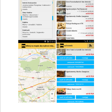
zwiń/rozwiń
Szukaj w wynikach
Koktajl w Sukowie
Mapa
Lista
Znaleziono wyników: 1