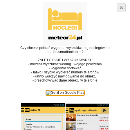
3866 lokali w Polsce! |
»
»
•
Restauracje
Suków
Koktajl
Dodaj lokal
Logowanie
Czy chcesz pobrać wygodną wyszukiwarkę noclegów na
telefon/smartfon/tablet?
Bóg stworzył jedzenie, a diabeł kucharzy.
ZALETY TAKIEJ WYSZUKIWARKI :
- możesz wyszukać według Twojego położenia
James Joyce
- wygodnie sortować
- łatwo i szybko wybierać numery telefonów
Szukam restauracji
- łatwo włączyć nawigowanie do obiektu
- przechowywać dane obiektu w telefonie
Restauracje
Nazwa restauracji
Restauracje na mapie