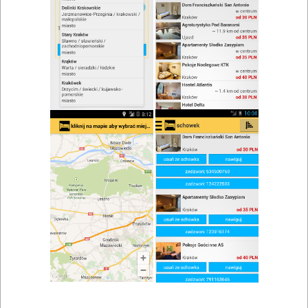
zwiń/rozwiń
Szukaj w wynikach
Catering w Zatorze
Mapa
Lista
Znaleziono wyników: 1