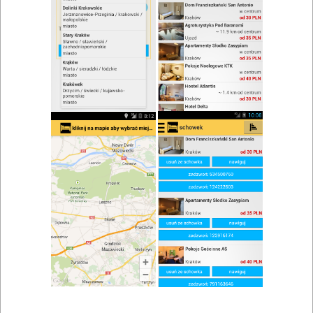
zwiń/rozwiń
Szukaj w wynikach
Danie na telefon w Zatorze
Mapa
Lista
Znaleziono wyników: 1