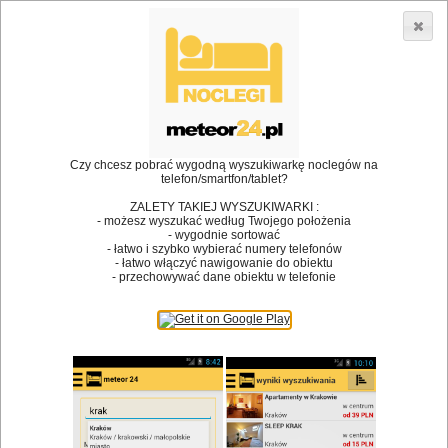
3866 lokali w Polsce! |
»
»
Restauracje
Zator
Danie na telefon
•
Dodaj lokal
Logowanie
Czy chcesz pobrać wygodną wyszukiwarkę noclegów na
telefon/smartfon/tablet?
ZALETY TAKIEJ WYSZUKIWARKI :
- możesz wyszukać według Twojego położenia
Bóg stworzył jedzenie, a diabeł kucharzy.
- wygodnie sortować
- łatwo i szybko wybierać numery telefonów
James Joyce
- łatwo włączyć nawigowanie do obiektu
- przechowywać dane obiektu w telefonie
Szukam restauracji
Restauracje
Nazwa restauracji
Restauracje na mapie