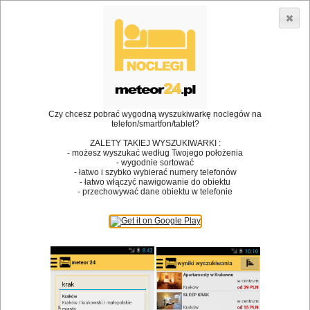
3866 lokali w Polsce! |
»
»
•
Restauracje
Zator
Koktajl
Dodaj lokal
Logowanie
Czy chcesz pobrać wygodną wyszukiwarkę noclegów na
telefon/smartfon/tablet?
Bóg stworzył jedzenie, a diabeł kucharzy.
ZALETY TAKIEJ WYSZUKIWARKI :
- możesz wyszukać według Twojego położenia
James Joyce
- wygodnie sortować
- łatwo i szybko wybierać numery telefonów
Szukam restauracji
- łatwo włączyć nawigowanie do obiektu
- przechowywać dane obiektu w telefonie
Restauracje
Nazwa restauracji
Restauracje na mapie