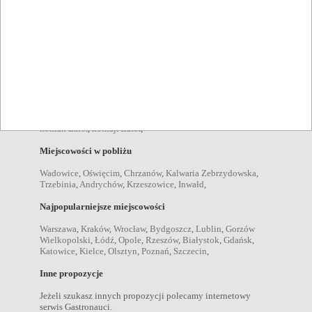
ogniska Zator
,
grille Zator
,
imprezy plenerowe Zator
,
Pozycje menu
zupy Zator
,
sałatki Zator
,
desery Zator
,
kolacje Zator
,
obiady
Zator
,
przekąski Zator
,
dania wegetariańskie Zator
,
śniadania
Zator
,
Napoje
drink Zator
,
kawa Zator
,
piwo Zator
,
wino Zator
,
wódka Zator
,
koniak Zator
,
koktajl Zator
,
Miejscowości w pobliżu
Wadowice
,
Oświęcim
,
Chrzanów
,
Kalwaria Zebrzydowska
,
Trzebinia
,
Andrychów
,
Krzeszowice
,
Inwałd
,
Najpopularniejsze miejscowości
Warszawa
,
Kraków
,
Wrocław
,
Bydgoszcz
,
Lublin
,
Gorzów
Wielkopolski
,
Łódź
,
Opole
,
Rzeszów
,
Białystok
,
Gdańsk
,
Katowice
,
Kielce
,
Olsztyn
,
Poznań
,
Szczecin
,
Inne propozycje
Jeżeli szukasz innych propozycji polecamy internetowy
serwis Gastronauci.