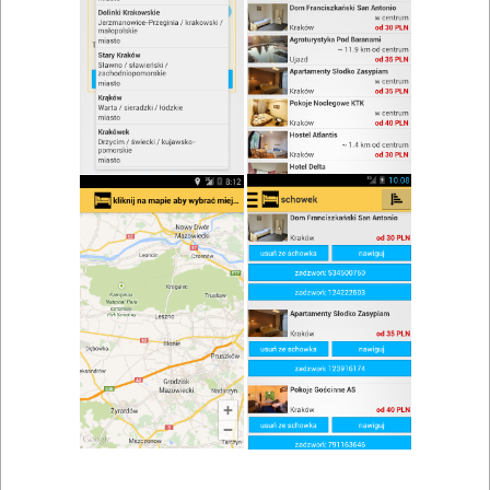
zwiń/rozwiń
Szukaj w wynikach
Koktajl w Zatorze
Mapa
Lista
Znaleziono wyników: 2