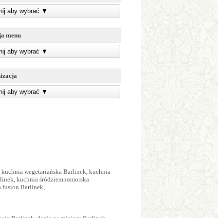
knij aby wybrać
▼
ja menu
knij aby wybrać
▼
izacja
knij aby wybrać
▼
,
kuchnia wegetariańska Barlinek
,
kuchnia
linek
,
kuchnia śródziemnomorska
 fusion Barlinek
,