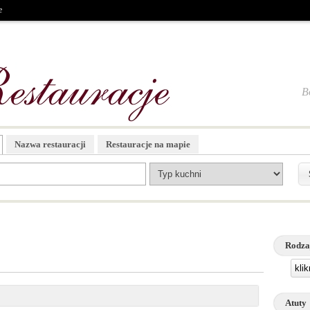
e
B
Nazwa restauracji
Restauracje na mapie
Rodza
kli
Atuty