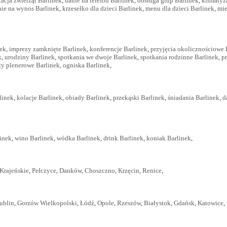
acja zwierząt Barlinek
,
danie na telefon Barlinek
,
obsługa grup Barlinek
,
klimatyz
nie na wynos Barlinek
,
krzesełko dla dzieci Barlinek
,
menu dla dzieci Barlinek
,
mie
nek
,
imprezy zamknięte Barlinek
,
konferencje Barlinek
,
przyjęcia okolicznościowe 
k
,
urodziny Barlinek
,
spotkania we dwoje Barlinek
,
spotkania rodzinne Barlinek
,
pr
zy plenerowe Barlinek
,
ogniska Barlinek
,
linek
,
kolacje Barlinek
,
obiady Barlinek
,
przekąski Barlinek
,
śniadania Barlinek
,
d
inek
,
wino Barlinek
,
wódka Barlinek
,
drink Barlinek
,
koniak Barlinek
,
 Krajeńskie
,
Pełczyce
,
Danków
,
Choszczno
,
Krzęcin
,
Renice
,
ublin
,
Gorzów Wielkopolski
,
Łódź
,
Opole
,
Rzeszów
,
Białystok
,
Gdańsk
,
Katowice
,