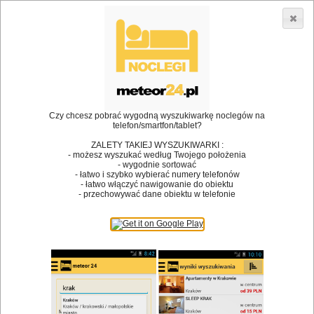
3866 lokali w Polsce! |
»
»
•
Restauracje
Barlinek
Brunch
Dodaj lokal
Logowanie
Czy chcesz pobrać wygodną wyszukiwarkę noclegów na
telefon/smartfon/tablet?
Bóg stworzył jedzenie, a diabeł kucharzy.
ZALETY TAKIEJ WYSZUKIWARKI :
- możesz wyszukać według Twojego położenia
James Joyce
- wygodnie sortować
- łatwo i szybko wybierać numery telefonów
Szukam restauracji
- łatwo włączyć nawigowanie do obiektu
- przechowywać dane obiektu w telefonie
Restauracje
Nazwa restauracji
Restauracje na mapie