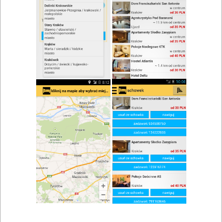
zwiń/rozwiń
Szukaj w wynikach
Brunch w Barlinku
Mapa
Lista
Znaleziono wyników: 1