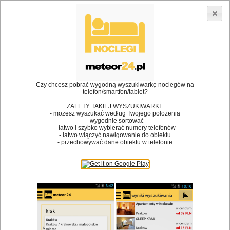
3866 lokali w Polsce! |
»
»
Restauracje
Barlinek
Konferencja
•
Dodaj lokal
Logowanie
Czy chcesz pobrać wygodną wyszukiwarkę noclegów na
telefon/smartfon/tablet?
ZALETY TAKIEJ WYSZUKIWARKI :
- możesz wyszukać według Twojego położenia
Bóg stworzył jedzenie, a diabeł kucharzy.
- wygodnie sortować
- łatwo i szybko wybierać numery telefonów
James Joyce
- łatwo włączyć nawigowanie do obiektu
- przechowywać dane obiektu w telefonie
Szukam restauracji
Restauracje
Nazwa restauracji
Restauracje na mapie