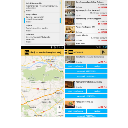
zwiń/rozwiń
Szukaj w wynikach
Konferencja w Barlinku
Mapa
Lista
Znaleziono wyników: 3