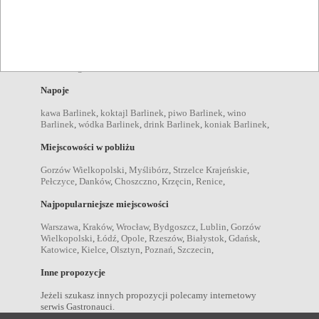
Pozycje menu
zupy Barlinek
,
sałatki Barlinek
,
desery Barlinek
,
kolacje
Barlinek
,
obiady Barlinek
,
przekąski Barlinek
,
śniadania
Barlinek
,
dania wegetariańskie Barlinek
,
brunche Barlinek
,
dania bezgluteinowe Barlinek
,
Napoje
kawa Barlinek
,
koktajl Barlinek
,
piwo Barlinek
,
wino
Barlinek
,
wódka Barlinek
,
drink Barlinek
,
koniak Barlinek
,
Miejscowości w pobliżu
Gorzów Wielkopolski
,
Myślibórz
,
Strzelce Krajeńskie
,
Pełczyce
,
Danków
,
Choszczno
,
Krzęcin
,
Renice
,
Najpopularniejsze miejscowości
Warszawa
,
Kraków
,
Wrocław
,
Bydgoszcz
,
Lublin
,
Gorzów
Wielkopolski
,
Łódź
,
Opole
,
Rzeszów
,
Białystok
,
Gdańsk
,
Katowice
,
Kielce
,
Olsztyn
,
Poznań
,
Szczecin
,
Inne propozycje
Jeżeli szukasz innych propozycji polecamy internetowy
serwis Gastronauci.