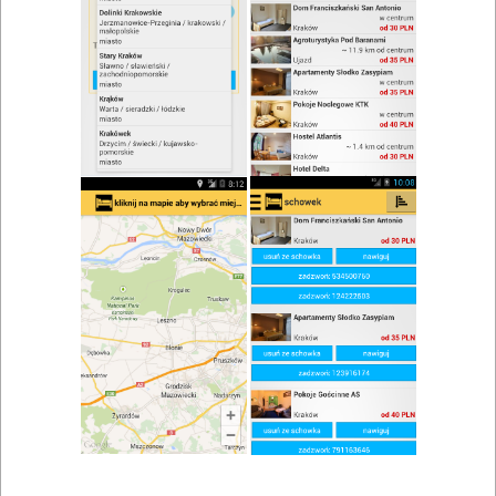
zwiń/rozwiń
Szukaj w wynikach
Koktajl w Barlinku
Mapa
Lista
Znaleziono wyników: 2