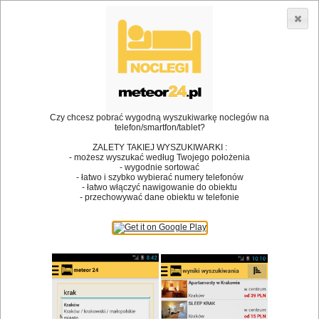
3866 lokali w Polsce! |
»
»
•
Restauracje
Barlinek
Koktajl
Dodaj lokal
Logowanie
Czy chcesz pobrać wygodną wyszukiwarkę noclegów na
telefon/smartfon/tablet?
Bóg stworzył jedzenie, a diabeł kucharzy.
ZALETY TAKIEJ WYSZUKIWARKI :
- możesz wyszukać według Twojego położenia
James Joyce
- wygodnie sortować
- łatwo i szybko wybierać numery telefonów
Szukam restauracji
- łatwo włączyć nawigowanie do obiektu
- przechowywać dane obiektu w telefonie
Restauracje
Nazwa restauracji
Restauracje na mapie