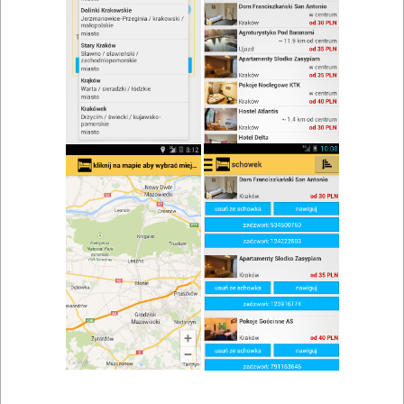
zwiń/rozwiń
Szukaj w wynikach
Danie na wynos w Dobczycach
Mapa
Lista
Znaleziono wyników: 1