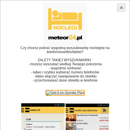
3866 lokali w Polsce! |
»
»
Restauracje
Dobczyce
Danie na wynos
•
Dodaj lokal
Logowanie
Czy chcesz pobrać wygodną wyszukiwarkę noclegów na
telefon/smartfon/tablet?
ZALETY TAKIEJ WYSZUKIWARKI :
- możesz wyszukać według Twojego położenia
Bóg stworzył jedzenie, a diabeł kucharzy.
- wygodnie sortować
- łatwo i szybko wybierać numery telefonów
James Joyce
- łatwo włączyć nawigowanie do obiektu
- przechowywać dane obiektu w telefonie
Szukam restauracji
Restauracje
Nazwa restauracji
Restauracje na mapie