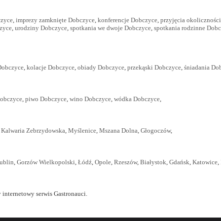
czyce
,
imprezy zamknięte Dobczyce
,
konferencje Dobczyce
,
przyjęcia okolicznoś
zyce
,
urodziny Dobczyce
,
spotkania we dwoje Dobczyce
,
spotkania rodzinne Dob
Dobczyce
,
kolacje Dobczyce
,
obiady Dobczyce
,
przekąski Dobczyce
,
śniadania Do
Dobczyce
,
piwo Dobczyce
,
wino Dobczyce
,
wódka Dobczyce
,
,
Kalwaria Zebrzydowska
,
Myślenice
,
Mszana Dolna
,
Głogoczów
,
ublin
,
Gorzów Wielkopolski
,
Łódź
,
Opole
,
Rzeszów
,
Białystok
,
Gdańsk
,
Katowice
,
 internetowy serwis Gastronauci.