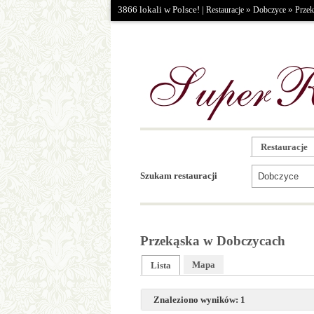
3866 lokali w Polsce! |
»
»
Restauracje
Dobczyce
Przek
Restauracje
Szukam restauracji
Przekąska w Dobczycach
Mapa
Lista
Znaleziono wyników: 1