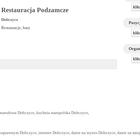
kli
Restauracja Podzamcze
Dobczyce
Pozyc
Restauracje, bary
kli
Organ
kli
ynarodowa Dobczyce
,
kuchnia staropolska Dobczyce
,
nosprawnym Dobczyce
,
internet Dobczyce
,
danie na wynos Dobczyce
,
danie na mie