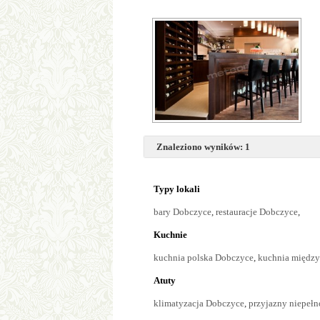
Znaleziono wyników: 1
Typy lokali
bary Dobczyce
,
restauracje Dobczyce
,
Kuchnie
kuchnia polska Dobczyce
,
kuchnia międz
Atuty
klimatyzacja Dobczyce
,
przyjazny niepeł