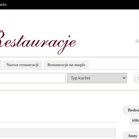
ąska
B
Nazwa restauracji
Restauracje na mapie
Rodza
kli
Atuty