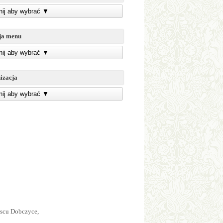
knij aby wybrać
▼
ja menu
knij aby wybrać
▼
izacja
knij aby wybrać
▼
jscu Dobczyce
,