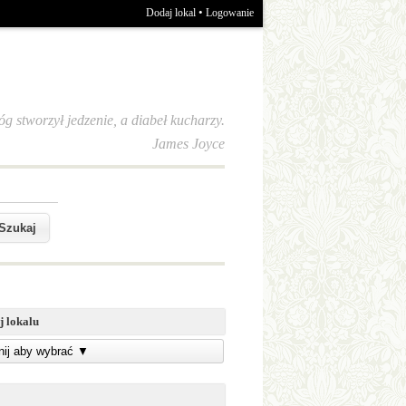
•
Dodaj lokal
Logowanie
óg stworzył jedzenie, a diabeł kucharzy.
James Joyce
j lokalu
knij aby wybrać
▼