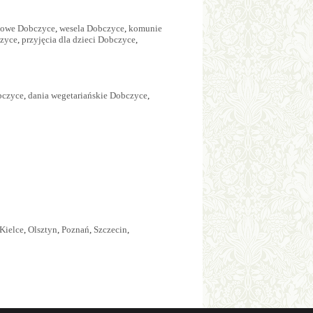
ciowe Dobczyce
,
wesela Dobczyce
,
komunie
czyce
,
przyjęcia dla dzieci Dobczyce
,
bczyce
,
dania wegetariańskie Dobczyce
,
Kielce
,
Olsztyn
,
Poznań
,
Szczecin
,