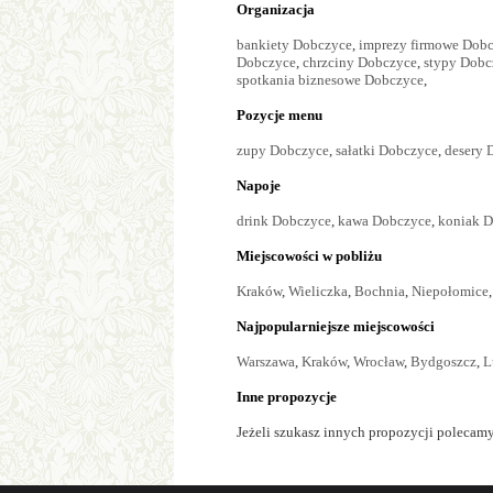
Organizacja
bankiety Dobczyce
,
imprezy firmowe Dob
Dobczyce
,
chrzciny Dobczyce
,
stypy Dobc
spotkania biznesowe Dobczyce
,
Pozycje menu
zupy Dobczyce
,
sałatki Dobczyce
,
desery 
Napoje
drink Dobczyce
,
kawa Dobczyce
,
koniak 
Miejscowości w pobliżu
Kraków
,
Wieliczka
,
Bochnia
,
Niepołomice
Najpopularniejsze miejscowości
Warszawa
,
Kraków
,
Wrocław
,
Bydgoszcz
,
L
Inne propozycje
Jeżeli szukasz innych propozycji polecamy