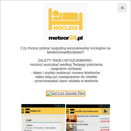
3866 lokali w Polsce! |
»
»
•
Restauracje
Dobczyce
Wino
Dodaj lokal
Logowanie
Czy chcesz pobrać wygodną wyszukiwarkę noclegów na
telefon/smartfon/tablet?
Bóg stworzył jedzenie, a diabeł kucharzy.
ZALETY TAKIEJ WYSZUKIWARKI :
- możesz wyszukać według Twojego położenia
James Joyce
- wygodnie sortować
- łatwo i szybko wybierać numery telefonów
Szukam restauracji
- łatwo włączyć nawigowanie do obiektu
- przechowywać dane obiektu w telefonie
Restauracje
Nazwa restauracji
Restauracje na mapie