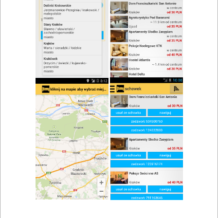
zwiń/rozwiń
Szukaj w wynikach
Wino w Dobczycach
Mapa
Lista
Znaleziono wyników: 1