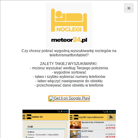
3866 lokali w Polsce! |
»
»
Restauracje
Dobczyce
Przyjęcie dla dzieci
•
Dodaj lokal
Logowanie
Czy chcesz pobrać wygodną wyszukiwarkę noclegów na
telefon/smartfon/tablet?
ZALETY TAKIEJ WYSZUKIWARKI :
- możesz wyszukać według Twojego położenia
Bóg stworzył jedzenie, a diabeł kucharzy.
- wygodnie sortować
- łatwo i szybko wybierać numery telefonów
James Joyce
- łatwo włączyć nawigowanie do obiektu
- przechowywać dane obiektu w telefonie
Szukam restauracji
Restauracje
Nazwa restauracji
Restauracje na mapie