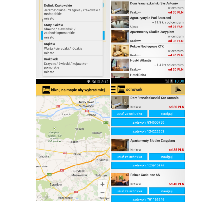
zwiń/rozwiń
Szukaj w wynikach
Przyjęcie dla dzieci w Dobczycach
Mapa
Lista
Znaleziono wyników: 1