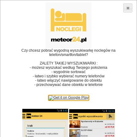
3866 lokali w Polsce! |
»
»
•
Restauracje
Dobczyce
Drink
Dodaj lokal
Logowanie
Czy chcesz pobrać wygodną wyszukiwarkę noclegów na
telefon/smartfon/tablet?
Bóg stworzył jedzenie, a diabeł kucharzy.
ZALETY TAKIEJ WYSZUKIWARKI :
- możesz wyszukać według Twojego położenia
James Joyce
- wygodnie sortować
- łatwo i szybko wybierać numery telefonów
Szukam restauracji
- łatwo włączyć nawigowanie do obiektu
- przechowywać dane obiektu w telefonie
Restauracje
Nazwa restauracji
Restauracje na mapie