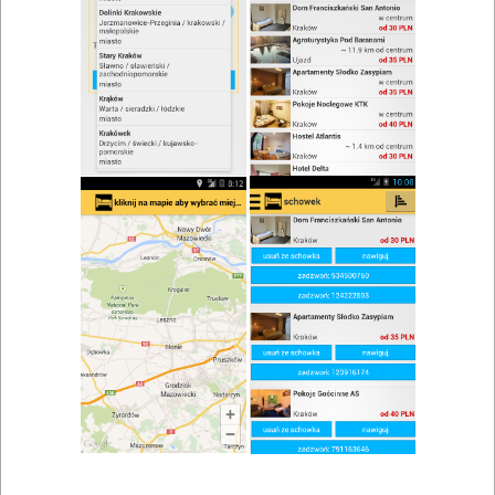
zwiń/rozwiń
Szukaj w wynikach
Drink w Dobczycach
Mapa
Lista
Znaleziono wyników: 1