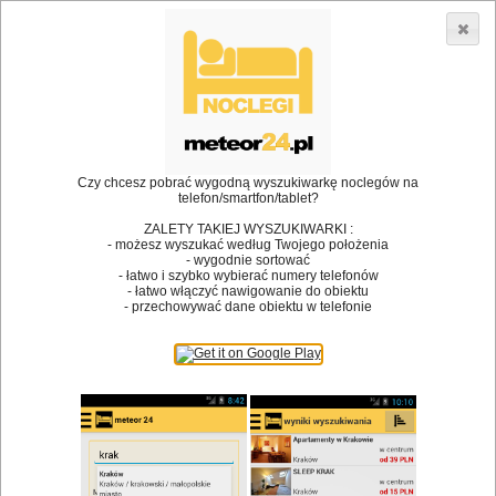
3866 lokali w Polsce! |
»
»
Restauracje
Rzeszów
Rezerwacja stolika
•
Dodaj lokal
Logowanie
Czy chcesz pobrać wygodną wyszukiwarkę noclegów na
telefon/smartfon/tablet?
ZALETY TAKIEJ WYSZUKIWARKI :
- możesz wyszukać według Twojego położenia
Bóg stworzył jedzenie, a diabeł kucharzy.
- wygodnie sortować
- łatwo i szybko wybierać numery telefonów
James Joyce
- łatwo włączyć nawigowanie do obiektu
- przechowywać dane obiektu w telefonie
Szukam restauracji
Restauracje
Nazwa restauracji
Restauracje na mapie