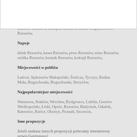
Pozycje menu
zupy Rzeszów
,
sałatki Rzeszów
,
desery Rzeszów
,
kolacje
Rzeszów
,
obiady Rzeszów
,
przekąski Rzeszów
,
śniadania
Rzeszów
,
dania wegetariańskie Rzeszów
,
brunche Rzeszów
,
drunche Rzeszów
,
kanapki Rzeszów
,
dania bezgluteinowe
Rzeszów
,
Napoje
drink Rzeszów
,
kawa Rzeszów
,
piwo Rzeszów
,
wino Rzeszów
,
wódka Rzeszów
,
koniak Rzeszów
,
koktajl Rzeszów
,
Miejscowości w pobliżu
Łańcut
,
Sędziszów Małopolski
,
Świlcza
,
Tyczyn
,
Rudna
Mała
,
Boguchwała
,
Boguchwała
,
Strzyżów
,
Najpopularniejsze miejscowości
Warszawa
,
Kraków
,
Wrocław
,
Bydgoszcz
,
Lublin
,
Gorzów
Wielkopolski
,
Łódź
,
Opole
,
Rzeszów
,
Białystok
,
Gdańsk
,
Katowice
,
Kielce
,
Olsztyn
,
Poznań
,
Szczecin
,
Inne propozycje
Jeżeli szukasz innych propozycji polecamy internetowy
serwis Gastronauci.