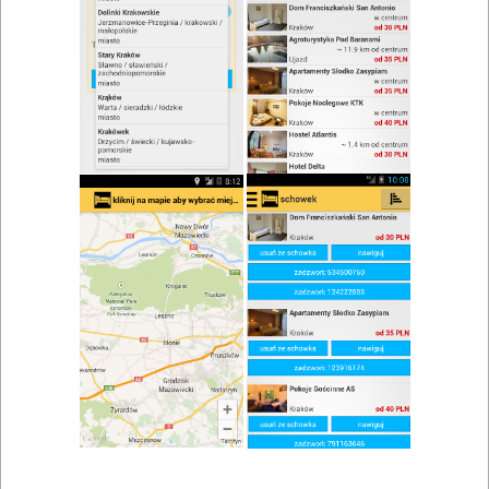
zwiń/rozwiń
Szukaj w wynikach
Rezerwacja stolika w Rzeszowie
Mapa
Lista
Znaleziono wyników: 3