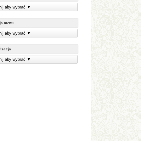
knij aby wybrać
▼
ja menu
knij aby wybrać
▼
izacja
knij aby wybrać
▼