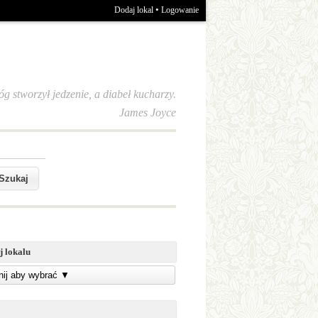
•
Dodaj lokal
Logowanie
óg stworzył jedzenie, a diabeł kucharzy.
James Joyce
j lokalu
knij aby wybrać
▼