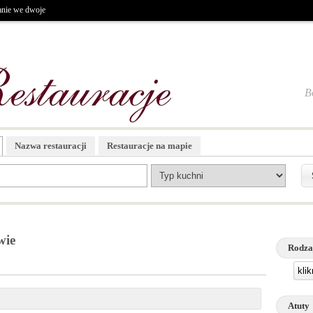
anie we dwoje
B
Nazwa restauracji
Restauracje na mapie
wie
Rodza
kli
Atuty