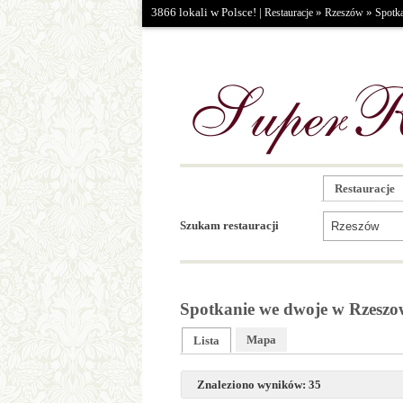
3866 lokali w Polsce! |
»
»
Restauracje
Rzeszów
Spotk
Restauracje
Szukam restauracji
Spotkanie we dwoje w Rzeszo
Mapa
Lista
Znaleziono wyników: 35