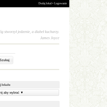
•
Dodaj lokal
Logowanie
óg stworzył jedzenie, a diabeł kucharzy.
James Joyce
j lokalu
knij aby wybrać
▼