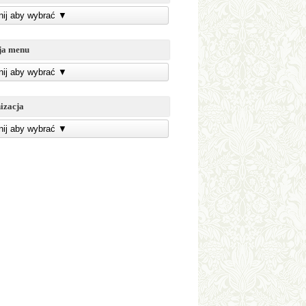
knij aby wybrać
▼
ja menu
knij aby wybrać
▼
izacja
knij aby wybrać
▼