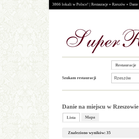
3866 lokali w Polsce! |
»
»
Restauracje
Rzeszów
Danie 
Restauracje
Szukam restauracji
Danie na miejscu w Rzeszowie
Mapa
Lista
Znaleziono wyników: 35