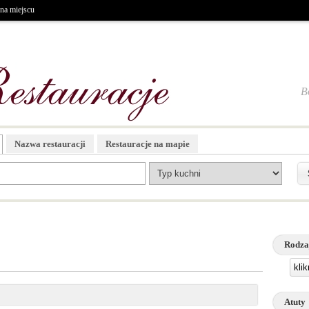
na miejscu
B
Nazwa restauracji
Restauracje na mapie
Rodza
kli
Atuty