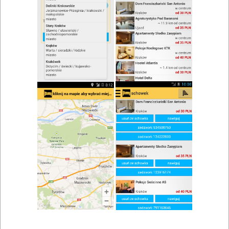
zwiń/rozwiń
Szukaj w wynikach
Chrzciny w Rzeszowie
Mapa
Lista
Znaleziono wyników: 34