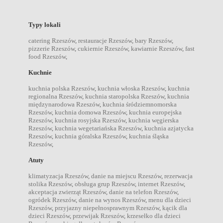
Typy lokali
catering Rzeszów
,
restauracje Rzeszów
,
bary Rzeszów
,
pizzerie Rzeszów
,
cukiernie Rzeszów
,
kawiarnie Rzeszów
,
fast
food Rzeszów
,
Kuchnie
kuchnia polska Rzeszów
,
kuchnia włoska Rzeszów
,
kuchnia
regionalna Rzeszów
,
kuchnia staropolska Rzeszów
,
kuchnia
międzynarodowa Rzeszów
,
kuchnia śródziemnomorska
Rzeszów
,
kuchnia domowa Rzeszów
,
kuchnia europejska
Rzeszów
,
kuchnia rosyjska Rzeszów
,
kuchnia węgierska
Rzeszów
,
kuchnia wegetariańska Rzeszów
,
kuchnia azjatycka
Rzeszów
,
kuchnia góralska Rzeszów
,
kuchnia śląska
Rzeszów
,
Atuty
klimatyzacja Rzeszów
,
danie na miejscu Rzeszów
,
rezerwacja
stolika Rzeszów
,
obsługa grup Rzeszów
,
internet Rzeszów
,
akceptacja zwierząt Rzeszów
,
danie na telefon Rzeszów
,
ogródek Rzeszów
,
danie na wynos Rzeszów
,
menu dla dzieci
Rzeszów
,
przyjazny niepełnosprawnym Rzeszów
,
kącik dla
dzieci Rzeszów
,
przewijak Rzeszów
,
krzesełko dla dzieci