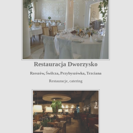
Restauracja Dworzysko
Rzeszów
,
Świlcza
,
Przybyszówka
,
Trzciana
Restauracje, catering