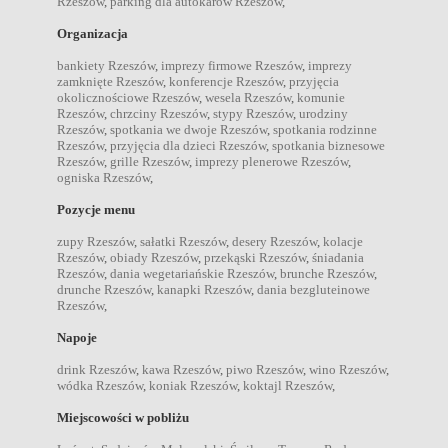
Rzeszów
,
parking dla autokarów Rzeszów
,
Organizacja
bankiety Rzeszów
,
imprezy firmowe Rzeszów
,
imprezy
zamknięte Rzeszów
,
konferencje Rzeszów
,
przyjęcia
okolicznościowe Rzeszów
,
wesela Rzeszów
,
komunie
Rzeszów
,
chrzciny Rzeszów
,
stypy Rzeszów
,
urodziny
Rzeszów
,
spotkania we dwoje Rzeszów
,
spotkania rodzinne
Rzeszów
,
przyjęcia dla dzieci Rzeszów
,
spotkania biznesowe
Rzeszów
,
grille Rzeszów
,
imprezy plenerowe Rzeszów
,
ogniska Rzeszów
,
Pozycje menu
zupy Rzeszów
,
sałatki Rzeszów
,
desery Rzeszów
,
kolacje
Rzeszów
,
obiady Rzeszów
,
przekąski Rzeszów
,
śniadania
Rzeszów
,
dania wegetariańskie Rzeszów
,
brunche Rzeszów
,
drunche Rzeszów
,
kanapki Rzeszów
,
dania bezgluteinowe
Rzeszów
,
Napoje
drink Rzeszów
,
kawa Rzeszów
,
piwo Rzeszów
,
wino Rzeszów
,
wódka Rzeszów
,
koniak Rzeszów
,
koktajl Rzeszów
,
Miejscowości w pobliżu