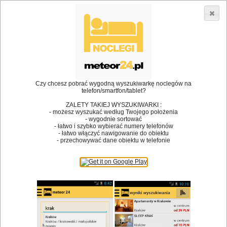
3866 lokali w Polsce! |
»
»
Restauracje
Rzeszów
Chrzciny
•
Dodaj lokal
Logowanie
Czy chcesz pobrać wygodną wyszukiwarkę noclegów na
telefon/smartfon/tablet?
ZALETY TAKIEJ WYSZUKIWARKI :
- możesz wyszukać według Twojego położenia
Bóg stworzył jedzenie, a diabeł kucharzy.
- wygodnie sortować
- łatwo i szybko wybierać numery telefonów
James Joyce
- łatwo włączyć nawigowanie do obiektu
- przechowywać dane obiektu w telefonie
Szukam restauracji
Restauracje
Nazwa restauracji
Restauracje na mapie