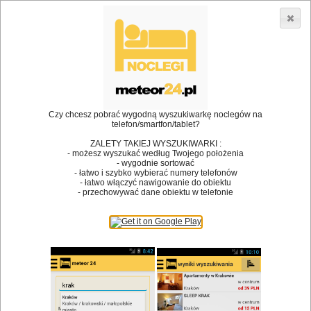
3866 lokali w Polsce! |
»
»
•
Restauracje
Rzeszów
Koniak
Dodaj lokal
Logowanie
Czy chcesz pobrać wygodną wyszukiwarkę noclegów na
telefon/smartfon/tablet?
Bóg stworzył jedzenie, a diabeł kucharzy.
ZALETY TAKIEJ WYSZUKIWARKI :
- możesz wyszukać według Twojego położenia
James Joyce
- wygodnie sortować
- łatwo i szybko wybierać numery telefonów
Szukam restauracji
- łatwo włączyć nawigowanie do obiektu
- przechowywać dane obiektu w telefonie
Restauracje
Nazwa restauracji
Restauracje na mapie