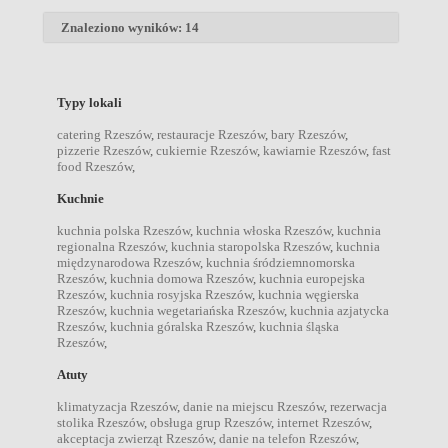
Znaleziono wyników: 14
Typy lokali
catering Rzeszów
,
restauracje Rzeszów
,
bary Rzeszów
,
pizzerie Rzeszów
,
cukiernie Rzeszów
,
kawiarnie Rzeszów
,
fast
food Rzeszów
,
Kuchnie
kuchnia polska Rzeszów
,
kuchnia włoska Rzeszów
,
kuchnia
regionalna Rzeszów
,
kuchnia staropolska Rzeszów
,
kuchnia
międzynarodowa Rzeszów
,
kuchnia śródziemnomorska
Rzeszów
,
kuchnia domowa Rzeszów
,
kuchnia europejska
Rzeszów
,
kuchnia rosyjska Rzeszów
,
kuchnia węgierska
Rzeszów
,
kuchnia wegetariańska Rzeszów
,
kuchnia azjatycka
Rzeszów
,
kuchnia góralska Rzeszów
,
kuchnia śląska
Rzeszów
,
Atuty
klimatyzacja Rzeszów
,
danie na miejscu Rzeszów
,
rezerwacja
stolika Rzeszów
,
obsługa grup Rzeszów
,
internet Rzeszów
,
akceptacja zwierząt Rzeszów
,
danie na telefon Rzeszów
,