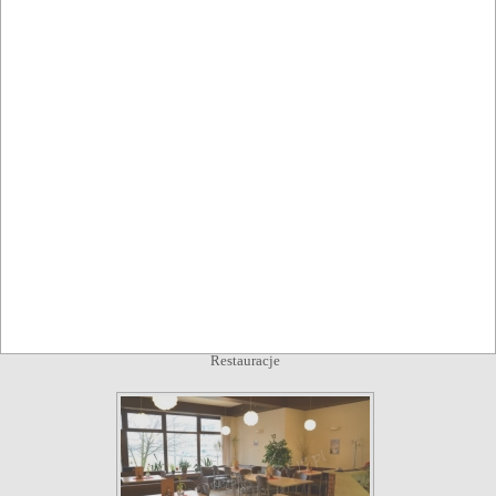
Restauracje
Restauracja Hibiskus
Zarzecze
,
Boguchwała
,
Rzeszów
Restauracje