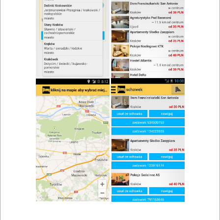
zwiń/rozwiń
Szukaj w wynikach
Koniak w Rzeszowie
Mapa
Lista
Znaleziono wyników: 14