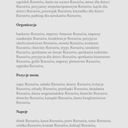
ogródek Rzeszów
,
danie na wynos Rzeszów
,
menu dla dzieci
Rzeszów
,
przyjazny niepełnosprawnym Rzeszów
,
kącik dla
dzieci Rzeszów
,
przewijak Rzeszów
,
krzesełko dla dzieci
Rzeszów
,
parking dla autokarów Rzeszów
,
Organizacja
bankiety Rzeszów
,
imprezy firmowe Rzeszów
,
imprezy
zamknięte Rzeszów
,
konferencje Rzeszów
,
przyjęcia
okolicznościowe Rzeszów
,
wesela Rzeszów
,
komunie
Rzeszów
,
chrzciny Rzeszów
,
stypy Rzeszów
,
urodziny
Rzeszów
,
spotkania we dwoje Rzeszów
,
spotkania rodzinne
Rzeszów
,
przyjęcia dla dzieci Rzeszów
,
spotkania biznesowe
Rzeszów
,
grille Rzeszów
,
imprezy plenerowe Rzeszów
,
ogniska Rzeszów
,
Pozycje menu
zupy Rzeszów
,
sałatki Rzeszów
,
desery Rzeszów
,
kolacje
Rzeszów
,
obiady Rzeszów
,
przekąski Rzeszów
,
śniadania
Rzeszów
,
dania wegetariańskie Rzeszów
,
brunche Rzeszów
,
drunche Rzeszów
,
kanapki Rzeszów
,
dania bezgluteinowe
Rzeszów
,
Napoje
drink Rzeszów
,
kawa Rzeszów
,
piwo Rzeszów
,
wino Rzeszów
,
wódka Rzeszów
,
koniak Rzeszów
,
koktajl Rzeszów
,