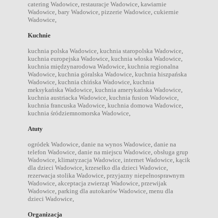
catering Wadowice
,
restauracje Wadowice
,
kawiarnie
Wadowice
,
bary Wadowice
,
pizzerie Wadowice
,
cukiernie
Wadowice
,
Kuchnie
kuchnia polska Wadowice
,
kuchnia staropolska Wadowice
,
kuchnia europejska Wadowice
,
kuchnia włoska Wadowice
,
kuchnia międzynarodowa Wadowice
,
kuchnia regionalna
Wadowice
,
kuchnia góralska Wadowice
,
kuchnia hiszpańska
Wadowice
,
kuchnia chińska Wadowice
,
kuchnia
meksykańska Wadowice
,
kuchnia amerykańska Wadowice
,
kuchnia austriacka Wadowice
,
kuchnia fusion Wadowice
,
kuchnia francuska Wadowice
,
kuchnia domowa Wadowice
,
kuchnia śródziemnomorska Wadowice
,
Atuty
ogródek Wadowice
,
danie na wynos Wadowice
,
danie na
telefon Wadowice
,
danie na miejscu Wadowice
,
obsługa grup
Wadowice
,
klimatyzacja Wadowice
,
internet Wadowice
,
kącik
dla dzieci Wadowice
,
krzesełko dla dzieci Wadowice
,
rezerwacja stolika Wadowice
,
przyjazny niepełnosprawnym
Wadowice
,
akceptacja zwierząt Wadowice
,
przewijak
Wadowice
,
parking dla autokarów Wadowice
,
menu dla
dzieci Wadowice
,
Organizacja