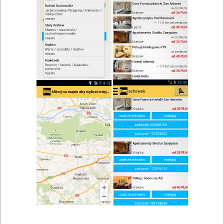
zwiń/rozwiń
Szukaj w wynikach
Lokale gastronomiczne w Wadowicach
Mapa
Lista
Znaleziono wyników: 24