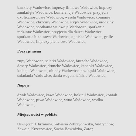
bankiety Wadowice
,
imprezy firmowe Wadowice
,
imprezy
zamknięte Wadowice
,
konferencje Wadowice
,
przyjęcia
okolicznościowe Wadowice
,
wesela Wadowice
,
komunie
Wadowice
,
chrzciny Wadowice
,
stypy Wadowice
,
urodziny
Wadowice
,
spotkania we dwoje Wadowice
,
spotkania
rodzinne Wadowice
,
przyjęcia dla dzieci Wadowice
,
spotkania biznesowe Wadowice
,
ogniska Wadowice
,
grille
Wadowice
,
imprezy plenerowe Wadowice
,
Pozycje menu
zupy Wadowice
,
sałatki Wadowice
,
brunche Wadowice
,
desery Wadowice
,
drunche Wadowice
,
kanapki Wadowice
,
kolacje Wadowice
,
obiady Wadowice
,
przekąski Wadowice
,
śniadania Wadowice
,
dania wegetariańskie Wadowice
,
Napoje
drink Wadowice
,
kawa Wadowice
,
koktajl Wadowice
,
koniak
Wadowice
,
piwo Wadowice
,
wino Wadowice
,
wódka
Wadowice
,
Miejscowości w pobliżu
Oświęcim
,
Chrzanów
,
Kalwaria Zebrzydowska
,
Andrychów
,
Zawoja
,
Krzeszowice
,
Sucha Beskidzka
,
Zator
,