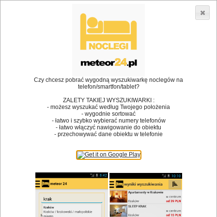
3866 lokali w Polsce! |
»
•
Restauracje
Wadowice
Dodaj lokal
Logowanie
Czy chcesz pobrać wygodną wyszukiwarkę noclegów na
telefon/smartfon/tablet?
Bóg stworzył jedzenie, a diabeł kucharzy.
ZALETY TAKIEJ WYSZUKIWARKI :
- możesz wyszukać według Twojego położenia
James Joyce
- wygodnie sortować
- łatwo i szybko wybierać numery telefonów
Szukam restauracji
- łatwo włączyć nawigowanie do obiektu
- przechowywać dane obiektu w telefonie
Restauracje
Nazwa restauracji
Restauracje na mapie