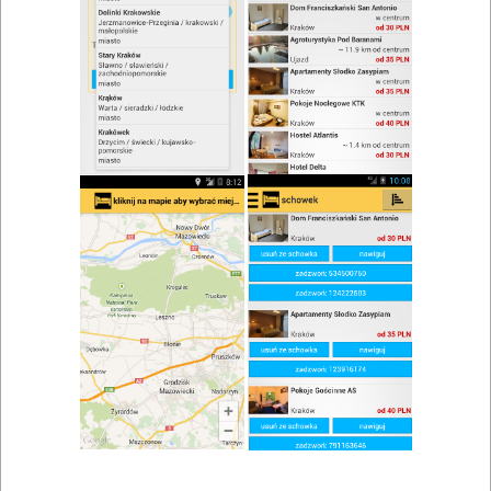
zwiń/rozwiń
Szukaj w wynikach
Koniak w Dąbrowie Białostockiej
Mapa
Lista
Znaleziono wyników: 1