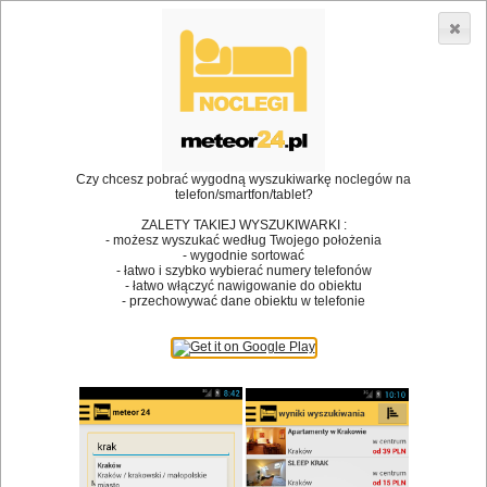
3866 lokali w Polsce! |
»
»
Restauracje
Dąbrowa Białostocka
Koniak
•
Dodaj lokal
Logowanie
Czy chcesz pobrać wygodną wyszukiwarkę noclegów na
telefon/smartfon/tablet?
ZALETY TAKIEJ WYSZUKIWARKI :
- możesz wyszukać według Twojego położenia
Bóg stworzył jedzenie, a diabeł kucharzy.
- wygodnie sortować
- łatwo i szybko wybierać numery telefonów
James Joyce
- łatwo włączyć nawigowanie do obiektu
- przechowywać dane obiektu w telefonie
Szukam restauracji
Restauracje
Nazwa restauracji
Restauracje na mapie