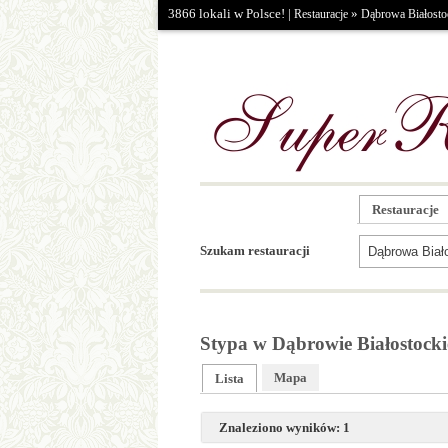
3866 lokali w Polsce! |
»
Restauracje
Dąbrowa Białosto
Restauracje
Szukam restauracji
Stypa w Dąbrowie Białostocki
Mapa
Lista
Znaleziono wyników: 1