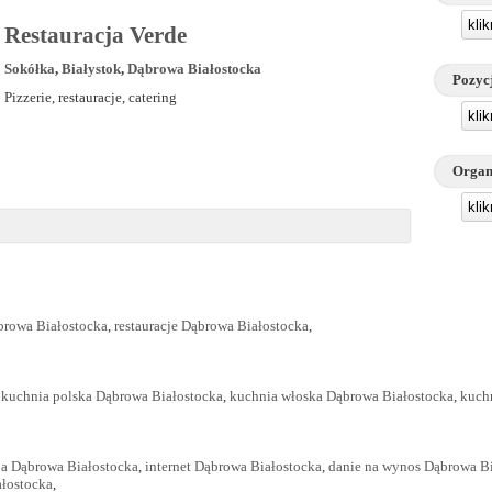
kli
Restauracja Verde
Sokółka
,
Białystok
,
Dąbrowa Białostocka
Pozyc
Pizzerie, restauracje, catering
kli
Organ
kli
browa Białostocka
,
restauracje Dąbrowa Białostocka
,
,
kuchnia polska Dąbrowa Białostocka
,
kuchnia włoska Dąbrowa Białostocka
,
kuch
ja Dąbrowa Białostocka
,
internet Dąbrowa Białostocka
,
danie na wynos Dąbrowa B
ałostocka
,