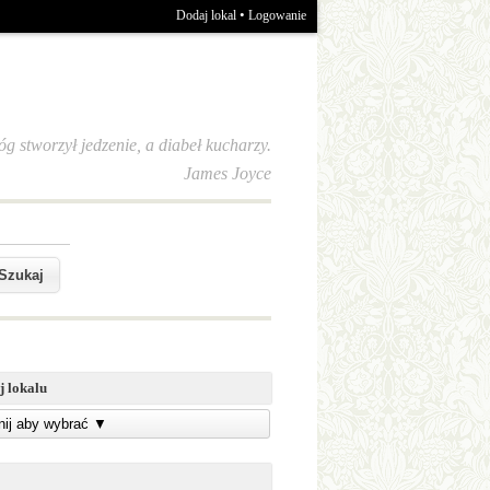
•
Dodaj lokal
Logowanie
óg stworzył jedzenie, a diabeł kucharzy.
James Joyce
j lokalu
knij aby wybrać
▼