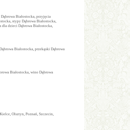
e Dąbrowa Białostocka
,
przyjęcia
ostocka
,
stypy Dąbrowa Białostocka
,
a dla dzieci Dąbrowa Białostocka
,
Dąbrowa Białostocka
,
przekąski Dąbrowa
browa Białostocka
,
wino Dąbrowa
Kielce
,
Olsztyn
,
Poznań
,
Szczecin
,