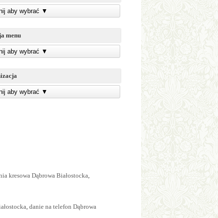
knij aby wybrać
▼
ja menu
knij aby wybrać
▼
izacja
knij aby wybrać
▼
nia kresowa Dąbrowa Białostocka
,
iałostocka
,
danie na telefon Dąbrowa