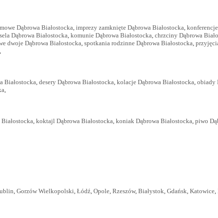
rmowe Dąbrowa Białostocka
,
imprezy zamknięte Dąbrowa Białostocka
,
konferencj
sela Dąbrowa Białostocka
,
komunie Dąbrowa Białostocka
,
chrzciny Dąbrowa Biał
 we dwoje Dąbrowa Białostocka
,
spotkania rodzinne Dąbrowa Białostocka
,
przyjęci
,
a Białostocka
,
desery Dąbrowa Białostocka
,
kolacje Dąbrowa Białostocka
,
obiady 
ka
,
 Białostocka
,
koktajl Dąbrowa Białostocka
,
koniak Dąbrowa Białostocka
,
piwo Dą
ublin
,
Gorzów Wielkopolski
,
Łódź
,
Opole
,
Rzeszów
,
Białystok
,
Gdańsk
,
Katowice
,