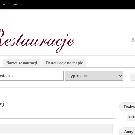
»
cka
Stypa
B
Nazwa restauracji
Restauracje na mapie
ej
Rodza
kli
Atuty