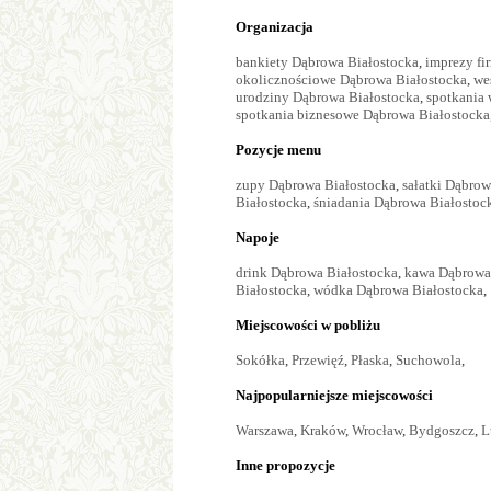
Organizacja
bankiety Dąbrowa Białostocka
,
imprezy fi
okolicznościowe Dąbrowa Białostocka
,
we
urodziny Dąbrowa Białostocka
,
spotkania
spotkania biznesowe Dąbrowa Białostocka
Pozycje menu
zupy Dąbrowa Białostocka
,
sałatki Dąbrow
Białostocka
,
śniadania Dąbrowa Białostoc
Napoje
drink Dąbrowa Białostocka
,
kawa Dąbrowa
Białostocka
,
wódka Dąbrowa Białostocka
,
Miejscowości w pobliżu
Sokółka
,
Przewięź
,
Płaska
,
Suchowola
,
Najpopularniejsze miejscowości
Warszawa
,
Kraków
,
Wrocław
,
Bydgoszcz
,
L
Inne propozycje