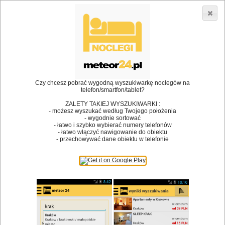
3866 lokali w Polsce! |
»
»
Restauracje
Dąbrowa Białostocka
Kuchnia staropolska
•
Dodaj lokal
Logowanie
Czy chcesz pobrać wygodną wyszukiwarkę noclegów na
telefon/smartfon/tablet?
ZALETY TAKIEJ WYSZUKIWARKI :
- możesz wyszukać według Twojego położenia
Bóg stworzył jedzenie, a diabeł kucharzy.
- wygodnie sortować
- łatwo i szybko wybierać numery telefonów
James Joyce
- łatwo włączyć nawigowanie do obiektu
- przechowywać dane obiektu w telefonie
Szukam restauracji
Restauracje
Nazwa restauracji
Restauracje na mapie