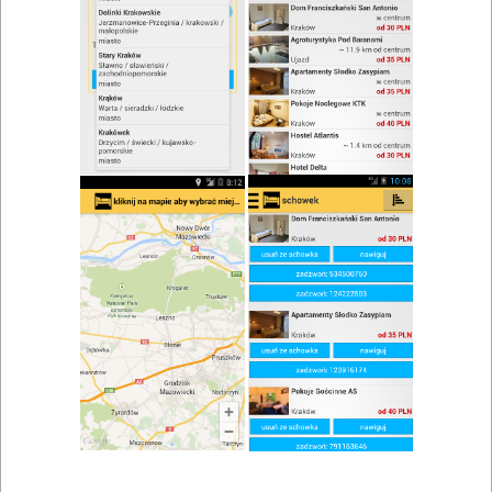
zwiń/rozwiń
Szukaj w wynikach
Kuchnia staropolska w Dąbrowie
Białostockiej
Mapa
Lista
Znaleziono wyników: 1