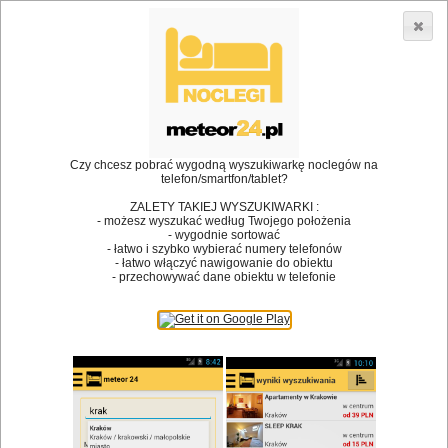
3866 lokali w Polsce! |
»
»
Restauracje
Dąbrowa Białostocka
Spotkanie biznesowe
•
Dodaj lokal
Logowanie
Czy chcesz pobrać wygodną wyszukiwarkę noclegów na
telefon/smartfon/tablet?
ZALETY TAKIEJ WYSZUKIWARKI :
- możesz wyszukać według Twojego położenia
Bóg stworzył jedzenie, a diabeł kucharzy.
- wygodnie sortować
- łatwo i szybko wybierać numery telefonów
James Joyce
- łatwo włączyć nawigowanie do obiektu
- przechowywać dane obiektu w telefonie
Szukam restauracji
Restauracje
Nazwa restauracji
Restauracje na mapie