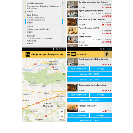
zwiń/rozwiń
Szukaj w wynikach
Spotkanie biznesowe w Dąbrowie
Białostockiej
Mapa
Lista
Znaleziono wyników: 1