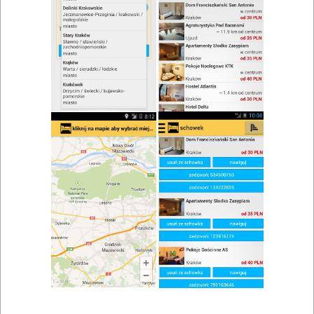
zwiń/rozwiń
Szukaj w wynikach
Kuchnia polska w Dąbrowie Białostockiej
Mapa
Lista
Znaleziono wyników: 1