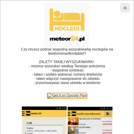
3866 lokali w Polsce! |
»
»
Restauracje
Dąbrowa Białostocka
Kuchnia polska
•
Dodaj lokal
Logowanie
Czy chcesz pobrać wygodną wyszukiwarkę noclegów na
telefon/smartfon/tablet?
ZALETY TAKIEJ WYSZUKIWARKI :
- możesz wyszukać według Twojego położenia
Bóg stworzył jedzenie, a diabeł kucharzy.
- wygodnie sortować
- łatwo i szybko wybierać numery telefonów
James Joyce
- łatwo włączyć nawigowanie do obiektu
- przechowywać dane obiektu w telefonie
Szukam restauracji
Restauracje
Nazwa restauracji
Restauracje na mapie