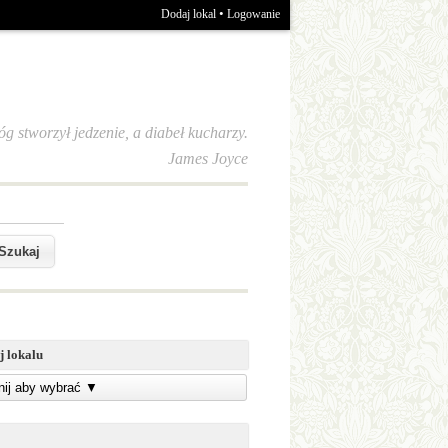
•
Dodaj lokal
Logowanie
óg stworzył jedzenie, a diabeł kucharzy.
James Joyce
j lokalu
knij aby wybrać
▼