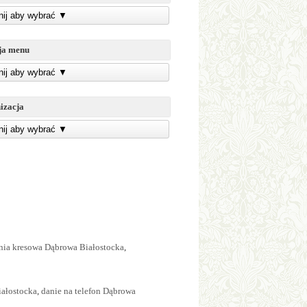
knij aby wybrać
▼
ja menu
knij aby wybrać
▼
izacja
knij aby wybrać
▼
nia kresowa Dąbrowa Białostocka
,
iałostocka
,
danie na telefon Dąbrowa