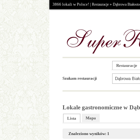
3866 lokali w Polsce! |
»
Restauracje
Dąbrowa Białosto
Restauracje
Szukam restauracji
Lokale gastronomiczne w Dąbr
Mapa
Lista
Znaleziono wyników: 1