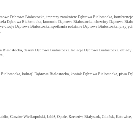
rmowe Dąbrowa Białostocka
,
imprezy zamknięte Dąbrowa Białostocka
,
konferencj
sela Dąbrowa Białostocka
,
komunie Dąbrowa Białostocka
,
chrzciny Dąbrowa Biał
 we dwoje Dąbrowa Białostocka
,
spotkania rodzinne Dąbrowa Białostocka
,
przyjęci
,
a Białostocka
,
desery Dąbrowa Białostocka
,
kolacje Dąbrowa Białostocka
,
obiady 
ka
,
 Białostocka
,
koktajl Dąbrowa Białostocka
,
koniak Dąbrowa Białostocka
,
piwo Dą
ublin
,
Gorzów Wielkopolski
,
Łódź
,
Opole
,
Rzeszów
,
Białystok
,
Gdańsk
,
Katowice
,