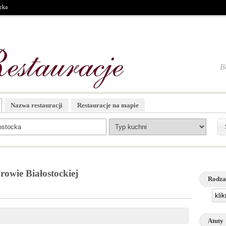
cka
B
Nazwa restauracji
Restauracje na mapie
owie Białostockiej
Rodza
kli
Atuty