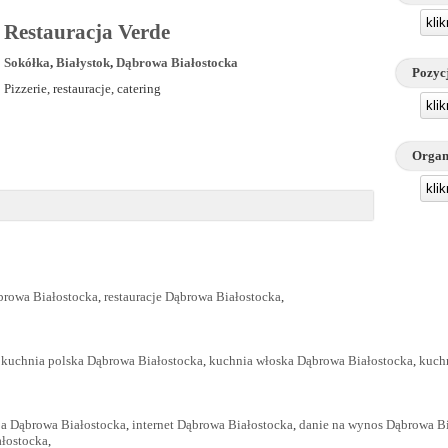
kli
Restauracja Verde
Sokółka
,
Białystok
,
Dąbrowa Białostocka
Pozyc
Pizzerie, restauracje, catering
kli
Organ
kli
browa Białostocka
,
restauracje Dąbrowa Białostocka
,
,
kuchnia polska Dąbrowa Białostocka
,
kuchnia włoska Dąbrowa Białostocka
,
kuch
ja Dąbrowa Białostocka
,
internet Dąbrowa Białostocka
,
danie na wynos Dąbrowa B
ałostocka
,