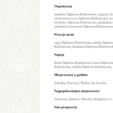
Organizacja
bankiety Dąbrowa Białostocka
,
imprezy fi
okolicznościowe Dąbrowa Białostocka
,
we
urodziny Dąbrowa Białostocka
,
spotkania
spotkania biznesowe Dąbrowa Białostocka
Pozycje menu
zupy Dąbrowa Białostocka
,
sałatki Dąbrow
Białostocka
,
śniadania Dąbrowa Białostoc
Napoje
drink Dąbrowa Białostocka
,
kawa Dąbrowa
Białostocka
,
wódka Dąbrowa Białostocka
,
Miejscowości w pobliżu
Sokółka
,
Przewięź
,
Płaska
,
Suchowola
,
Najpopularniejsze miejscowości
Warszawa
,
Kraków
,
Wrocław
,
Bydgoszcz
,
L
Inne propozycje