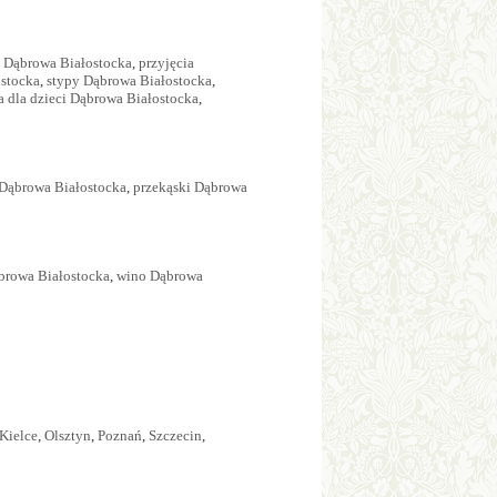
e Dąbrowa Białostocka
,
przyjęcia
ostocka
,
stypy Dąbrowa Białostocka
,
a dla dzieci Dąbrowa Białostocka
,
Dąbrowa Białostocka
,
przekąski Dąbrowa
browa Białostocka
,
wino Dąbrowa
Kielce
,
Olsztyn
,
Poznań
,
Szczecin
,