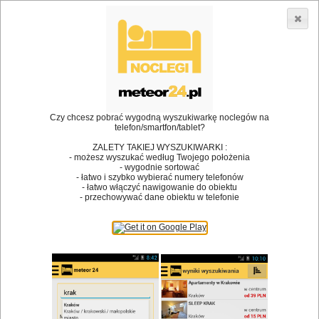
3866 lokali w Polsce! |
»
»
Restauracje
Tuczno
Akceptacja zwierząt
•
Dodaj lokal
Logowanie
Czy chcesz pobrać wygodną wyszukiwarkę noclegów na
telefon/smartfon/tablet?
ZALETY TAKIEJ WYSZUKIWARKI :
- możesz wyszukać według Twojego położenia
Bóg stworzył jedzenie, a diabeł kucharzy.
- wygodnie sortować
- łatwo i szybko wybierać numery telefonów
James Joyce
- łatwo włączyć nawigowanie do obiektu
- przechowywać dane obiektu w telefonie
Szukam restauracji
Restauracje
Nazwa restauracji
Restauracje na mapie