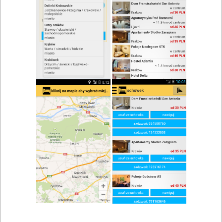
zwiń/rozwiń
Szukaj w wynikach
Akceptacja zwierząt w Tucznie
Mapa
Lista
Znaleziono wyników: 1